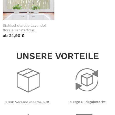
Sichtschutzfolie Lavendel
florale Fensterfolie
Fensterdeko Milchglasfolie
ab
24,90
€
Wiederverwendbar
Sichtschutz
UNSERE VORTEILE
14 Tage Rückgaberecht
0,00€ Versand innerhalb Dtl.