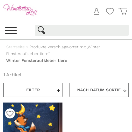
Startseite
>
Produkte verschlagwortet mit „Winter
Fensteraufkleber tiere“
Winter Fensteraufkleber tiere
1 Artikel
FILTER