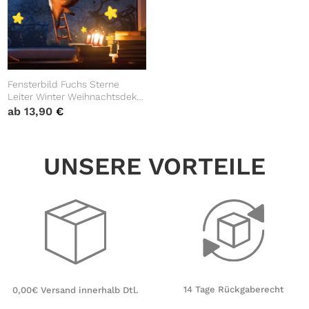
Fensterbild Fuchs Sterne
Leiter Winter Weihnachtsdeko
Mond Kinderzimmer Fenster
ab
13,90
€
Winterdeko wiederverwendbar
UNSERE VORTEILE
14 Tage Rückgaberecht
0,00€ Versand innerhalb Dtl.