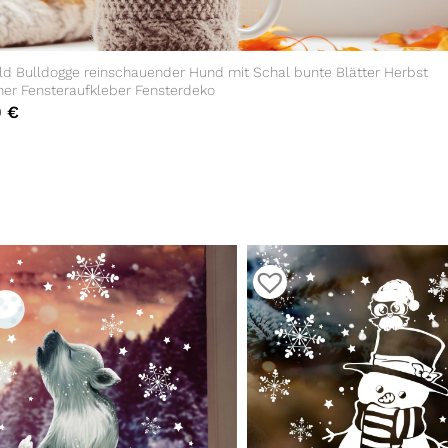
ld Bulldogge reinschauender Hund mit Schal bunte Blätter Herbst
her Fensteraufkleber Fensterdeko
0
€