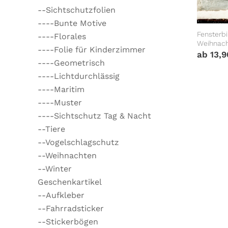
--Sichtschutzfolien
----Bunte Motive
Fensterb
----Florales
Weihnach
----Folie für Kinderzimmer
Fenstera
ab
13,
----Geometrisch
----Lichtdurchlässig
----Maritim
----Muster
----Sichtschutz Tag & Nacht
--Tiere
--Vogelschlagschutz
--Weihnachten
--Winter
Geschenkartikel
--Aufkleber
--Fahrradsticker
--Stickerbögen