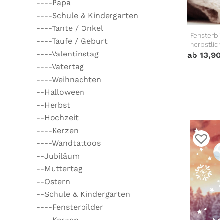
----Papa
----Schule & Kindergarten
----Tante / Onkel
Fensterbi
----Taufe / Geburt
herbstlic
----Valentinstag
ab
13,9
----Vatertag
----Weihnachten
--Halloween
--Herbst
--Hochzeit
----Kerzen
----Wandtattoos
--Jubiläum
--Muttertag
--Ostern
--Schule & Kindergarten
----Fensterbilder
----Kerzen