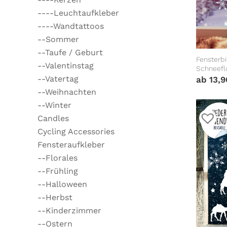
----Leuchtaufkleber
----Wandtattoos
--Sommer
--Taufe / Geburt
Fensterb
--Valentinstag
Schneeflo
Fenstera
--Vatertag
ab
13,
--Weihnachten
--Winter
Candles
Cycling Accessories
Fensteraufkleber
--Florales
--Frühling
--Halloween
--Herbst
--Kinderzimmer
--Ostern