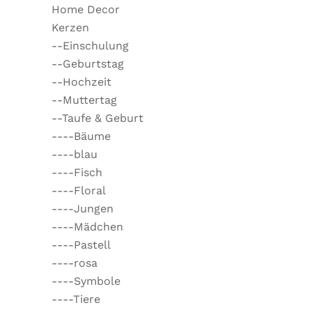
Home Decor
Kerzen
--Einschulung
--Geburtstag
--Hochzeit
--Muttertag
--Taufe & Geburt
----Bäume
----blau
----Fisch
----Floral
----Jungen
----Mädchen
----Pastell
----rosa
----Symbole
----Tiere