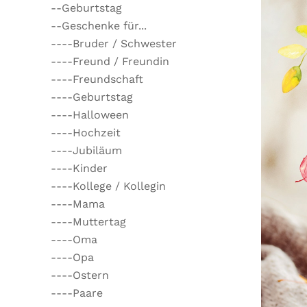
--Geburtstag
--Geschenke für...
----Bruder / Schwester
----Freund / Freundin
----Freundschaft
----Geburtstag
----Halloween
----Hochzeit
----Jubiläum
----Kinder
----Kollege / Kollegin
----Mama
----Muttertag
----Oma
----Opa
----Ostern
----Paare