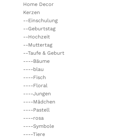
Home Decor
Kerzen
--Einschulung
--Geburtstag
--Hochzeit
--Muttertag
--Taufe & Geburt
----Bäume
----blau
----Fisch
----Floral
----Jungen
----Mädchen
----Pastell
----rosa
----Symbole
----Tiere