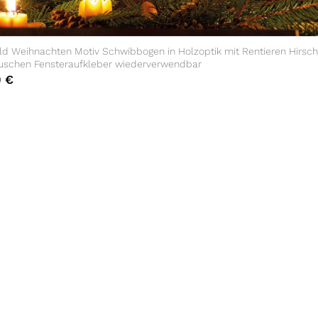
ild Weihnachten Motiv Schwibbogen in Holzoptik mit Rentieren Hirsc
uschen Fensteraufkleber wiederverwendbar
0
€