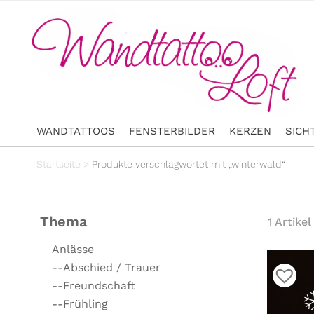
WANDTATTOOS
FENSTERBILDER
KERZEN
SICH
Startseite
>
Produkte verschlagwortet mit „winterwald“
Thema
1 Artikel
Anlässe
--Abschied / Trauer
--Freundschaft
--Frühling