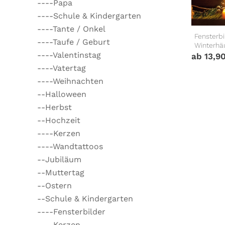
----Papa
----Schule & Kindergarten
----Tante / Onkel
Fensterb
----Taufe / Geburt
Winterhä
----Valentinstag
ab
13,9
----Vatertag
----Weihnachten
--Halloween
--Herbst
--Hochzeit
----Kerzen
----Wandtattoos
--Jubiläum
--Muttertag
--Ostern
--Schule & Kindergarten
----Fensterbilder
----Kerzen