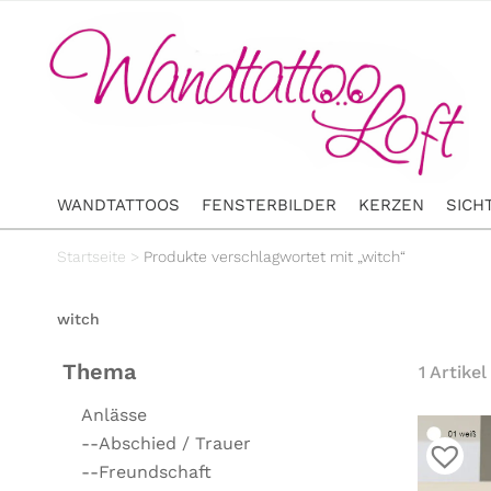
WANDTATTOOS
FENSTERBILDER
KERZEN
SICH
Startseite
>
Produkte verschlagwortet mit „witch“
witch
Thema
1 Artikel
Anlässe
--Abschied / Trauer
--Freundschaft