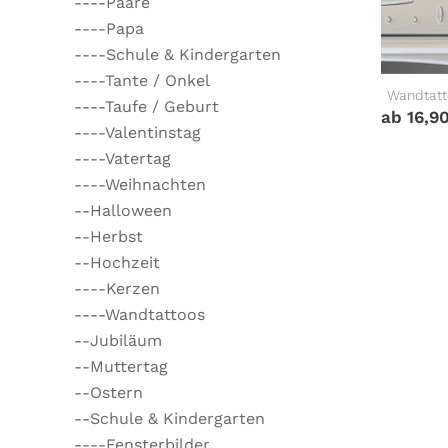
----Paare
----Papa
----Schule & Kindergarten
----Tante / Onkel
Wandtatt
----Taufe / Geburt
ab
16,9
----Valentinstag
----Vatertag
----Weihnachten
--Halloween
--Herbst
--Hochzeit
----Kerzen
----Wandtattoos
--Jubiläum
--Muttertag
--Ostern
--Schule & Kindergarten
----Fensterbilder