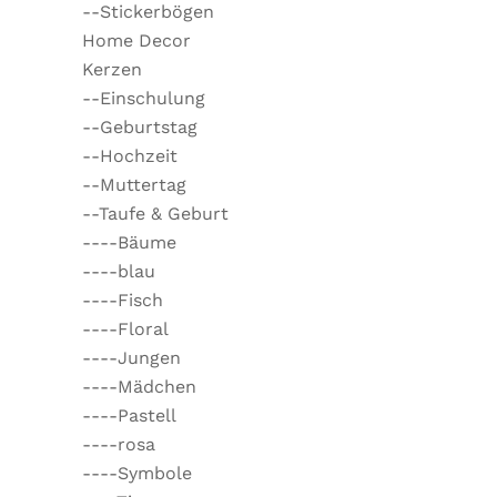
--Stickerbögen
Home Decor
Kerzen
--Einschulung
--Geburtstag
--Hochzeit
--Muttertag
--Taufe & Geburt
----Bäume
----blau
----Fisch
----Floral
----Jungen
----Mädchen
----Pastell
----rosa
----Symbole