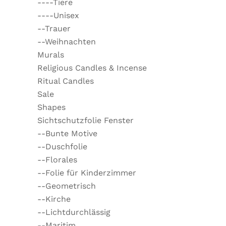
----Tiere
----Unisex
--Trauer
--Weihnachten
Murals
Religious Candles & Incense
Ritual Candles
Sale
Shapes
Sichtschutzfolie Fenster
--Bunte Motive
--Duschfolie
--Florales
--Folie für Kinderzimmer
--Geometrisch
--Kirche
--Lichtdurchlässig
--Maritim