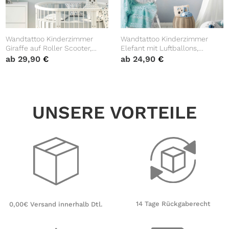
Wandtattoo Kinderzimmer
Wandtattoo Kinderzimmer
Giraffe auf Roller Scooter,
Elefant mit Luftballons,
Dekoration Babyzimmer
Dekoration Babyzimmer
ab
29,90
€
ab
24,90
€
UNSERE VORTEILE
14 Tage Rückgaberecht
0,00€ Versand innerhalb Dtl.