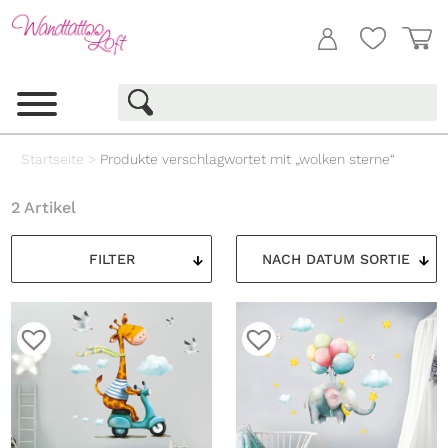
Startseite
>
Produkte verschlagwortet mit „wolken sterne“
2 Artikel
FILTER