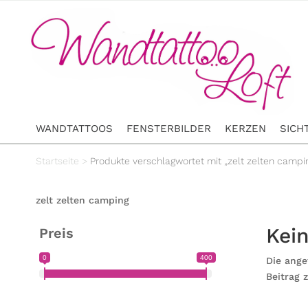
WANDTATTOOS
FENSTERBILDER
KERZEN
SICH
Startseite
>
Produkte verschlagwortet mit „zelt zelten campi
zelt zelten camping
Kei
Preis
0
400
Die ange
Beitrag 