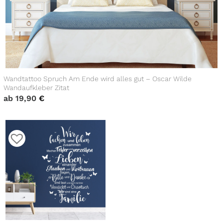
Wandtattoo Spruch Am Ende wird alles gut – Oscar Wilde
Wandaufkleber Zitat
ab
19,90
€