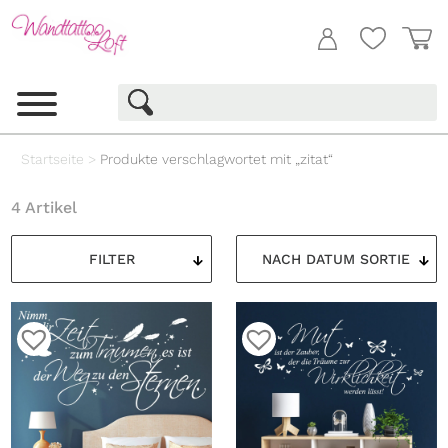
Startseite
>
Produkte verschlagwortet mit „zitat“
4 Artikel
FILTER