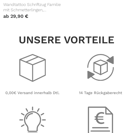
Wandtattoo Schriftzug Familie
mit Schmetterlingen,
Dekoration, Einrichtung
ab
29,90
€
UNSERE VORTEILE
14 Tage Rückgaberecht
0,00€ Versand innerhalb Dtl.