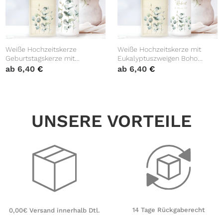
Weiße Hochzeitskerze
Weiße Hochzeitskerze mit
Geburtstagskerze mit
Eukalyptuszweigen Boho
mehreren Eukalyptuszweigen
personalisiert
ab
6,40
€
ab
6,40
€
Boho personalisiert
Hochzeitsgeschenk Spruch
Hochzeitsgeschenk Spruch
UNSERE VORTEILE
14 Tage Rückgaberecht
0,00€ Versand innerhalb Dtl.