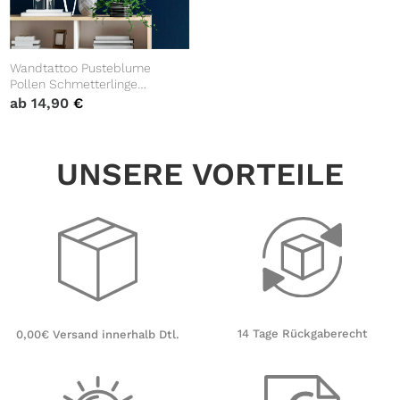
Wandtattoo Pusteblume
Pollen Schmetterlinge
Dekoration Aufkleber
ab
14,90
€
Dandelion
UNSERE VORTEILE
14 Tage Rückgaberecht
0,00€ Versand innerhalb Dtl.