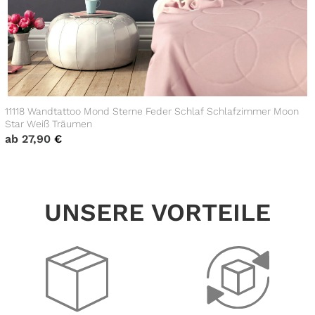
11118 Wandtattoo Mond Sterne Feder Schlaf Schlafzimmer Moon
Star Weiß Träumen
ab
27,90
€
UNSERE VORTEILE