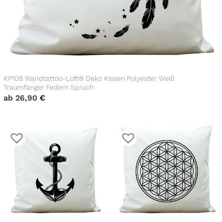
KP108 Wandtattoo-Loft® Deko Kissen Polyester Weiß
Traumfänger Federn Spruch
ab
26,90
€