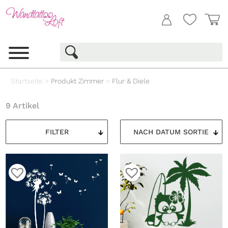
Startseite
>
Produkt Zimmer
>
Flur & Diele
9 Artikel
FILTER