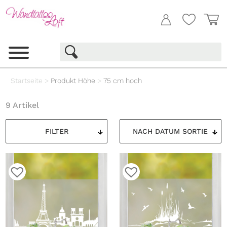
Startseite
>
Produkt Höhe
>
75 cm hoch
9 Artikel
FILTER