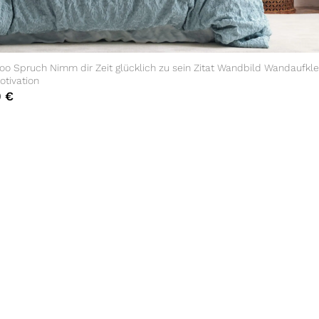
o Spruch Nimm dir Zeit glücklich zu sein Zitat Wandbild Wandaufkl
otivation
0
€