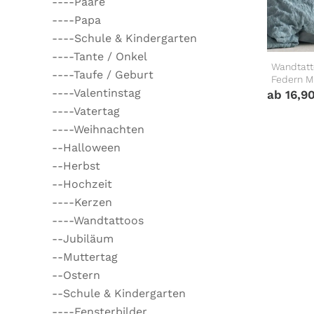
----Paare
----Papa
----Schule & Kindergarten
----Tante / Onkel
Wandtatto
----Taufe / Geburt
Federn M
----Valentinstag
ab
16,9
----Vatertag
----Weihnachten
--Halloween
--Herbst
--Hochzeit
----Kerzen
----Wandtattoos
--Jubiläum
--Muttertag
--Ostern
--Schule & Kindergarten
----Fensterbilder