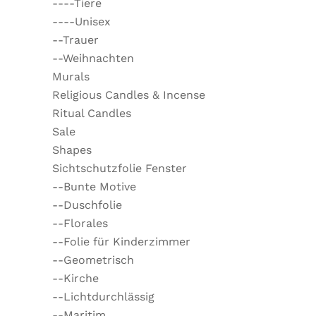
----Tiere
----Unisex
--Trauer
--Weihnachten
Murals
Religious Candles & Incense
Ritual Candles
Sale
Shapes
Sichtschutzfolie Fenster
--Bunte Motive
--Duschfolie
--Florales
--Folie für Kinderzimmer
--Geometrisch
--Kirche
--Lichtdurchlässig
--Maritim