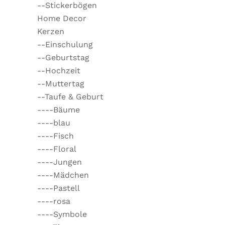
--Stickerbögen
Home Decor
Kerzen
--Einschulung
--Geburtstag
--Hochzeit
--Muttertag
--Taufe & Geburt
----Bäume
----blau
----Fisch
----Floral
----Jungen
----Mädchen
----Pastell
----rosa
----Symbole