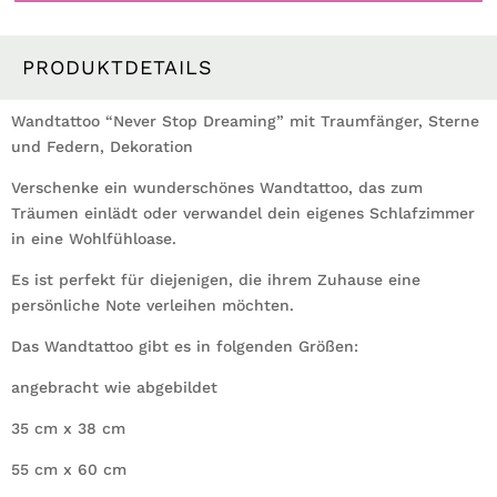
mit
Traumfänger,
Sterne
PRODUKTDETAILS
und
Federn
Wandtattoo “Never Stop Dreaming” mit Traumfänger, Sterne
Wandbild
und Federn, Dekoration
Wanddeko
Verschenke ein wunderschönes Wandtattoo, das zum
Menge
Träumen einlädt oder verwandel dein eigenes Schlafzimmer
in eine Wohlfühloase.
Es ist perfekt für diejenigen, die ihrem Zuhause eine
persönliche Note verleihen möchten.
Das Wandtattoo gibt es in folgenden Größen:
angebracht wie abgebildet
35 cm x 38 cm
55 cm x 60 cm