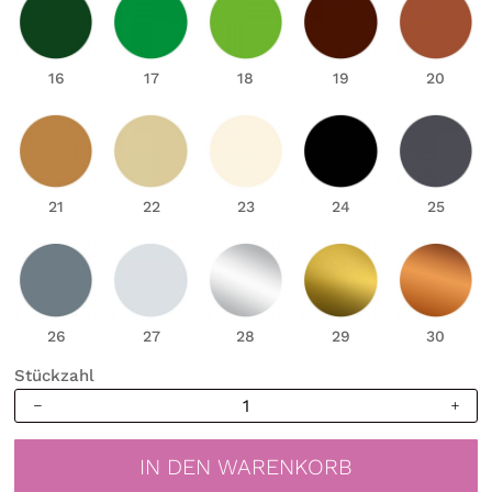
16
17
18
19
20
21
22
23
24
25
26
27
28
29
30
Stückzahl
Wandtattoo
Never
Stop
IN DEN WARENKORB
Dreaming