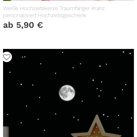
Weiße Hochzeitskerze Traumfänger Kranz
personalisiert Hochzeitsgeschenk
ab
5,90
€