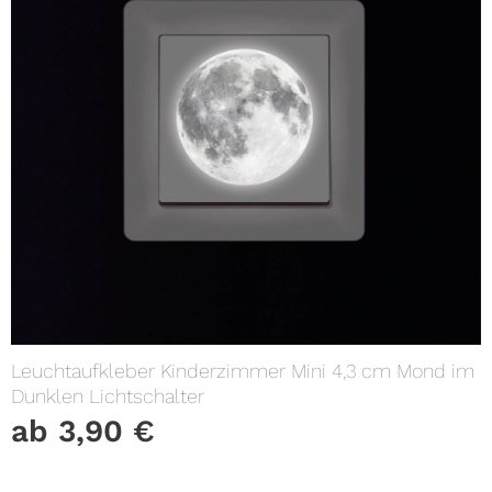
Leuchtaufkleber Kinderzimmer Mini 4,3 cm Mond im
Dunklen Lichtschalter
ab
3,90
€