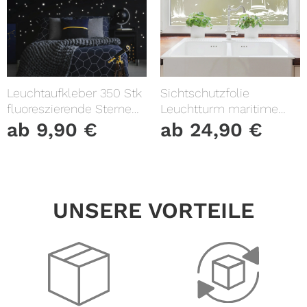
Leuchtaufkleber 350 Stk
Sichtschutzfolie
fluoreszierende Sterne
Leuchtturm maritime
und Punkte leuchten im
Fensterfolie Fensterdeko
ab
9,90
€
ab
24,90
€
Dunklen Kinderzimmer
Milchglasfolie
Sternenhimmel
UNSERE VORTEILE