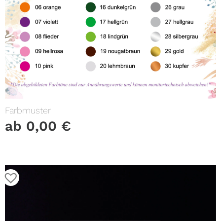
Farbmuster
ab
0,00
€