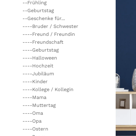
--Frühling
--Geburtstag
--Geschenke für...
----Bruder / Schwester
----Freund / Freundin
----Freundschaft
----Geburtstag
----Halloween
----Hochzeit
----Jubiläum
----Kinder
----Kollege / Kollegin
----Mama
----Muttertag
----Oma
----Opa
----Ostern