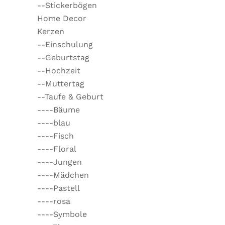
--Stickerbögen
Home Decor
Kerzen
--Einschulung
--Geburtstag
--Hochzeit
--Muttertag
--Taufe & Geburt
----Bäume
----blau
----Fisch
----Floral
----Jungen
----Mädchen
----Pastell
----rosa
----Symbole