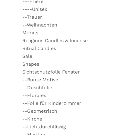
----Tiere
----Unisex
--Trauer
--Weihnachten
Murals
Religious Candles & Incense
Ritual Candles
Sale
Shapes
Sichtschutzfolie Fenster
--Bunte Motive
--Duschfolie
--Florales
--Folie für Kinderzimmer
--Geometrisch
--Kirche
--Lichtdurchlässig
--Maritim