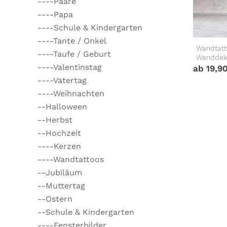
----Paare
----Papa
----Schule & Kindergarten
----Tante / Onkel
Wandtatt
----Taufe / Geburt
Wanddek
----Valentinstag
ab
19,9
----Vatertag
----Weihnachten
--Halloween
--Herbst
--Hochzeit
----Kerzen
----Wandtattoos
--Jubiläum
--Muttertag
--Ostern
--Schule & Kindergarten
----Fensterbilder