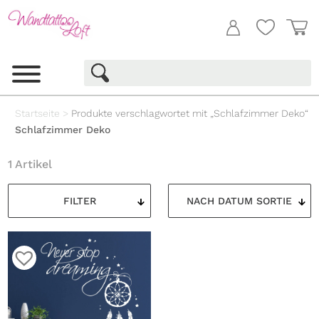
Startseite
>
Produkte verschlagwortet mit „Schlafzimmer Deko“
Schlafzimmer Deko
1 Artikel
FILTER