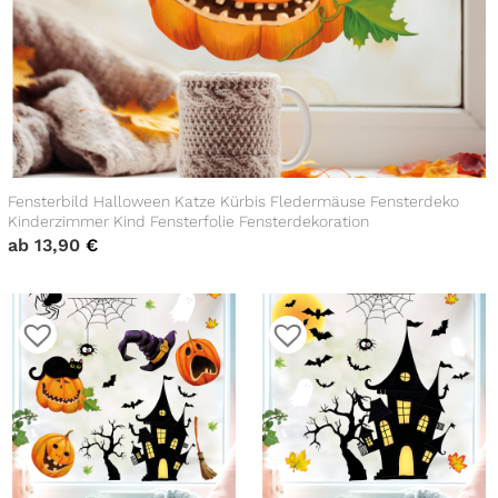
Fensterbild Halloween Katze Kürbis Fledermäuse Fensterdeko
Kinderzimmer Kind Fensterfolie Fensterdekoration
ab
13,90
€