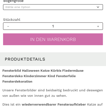
Bogengröße
Stückzahl
Fensterbild
Halloween
Katze
IN DEN WARENKORB
Kürbis
Fledermäuse
Fensterdeko
Kinderzimmer
PRODUKTDETAILS
Kind
Fensterfolie
Fensterbild Halloween Katze Kürbis Fledermäuse
Fensterdekoration
Fensterdeko Kinderzimmer Kind Fensterfolie
Menge
Fensterdekoration
Unsere Fensterbilder sind beidseitig bedruckt und deswegen
von außen wie von innen gut zu sehen.
Dies ist ein
wiederverwendbarer
Fensteraufkleber
Katze auf