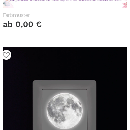
Farbmuster
ab
0,00
€