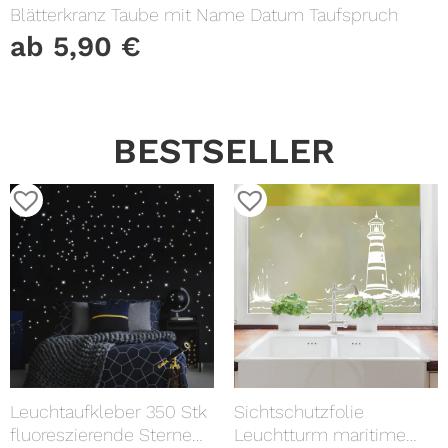
Blätterkranz Taube mit Name Datum Taufspruch
ab
5,90
€
BESTSELLER
Leuchtaufkleber 350 Stk
Sichtschutzfolie
fluoreszierende Sterne
Leuchtturm maritime