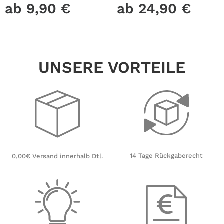
und Punkte leuchten im
Fensterfolie Fensterdeko
ab
9,90
€
ab
24,90
€
Dunklen Kinderzimmer
Milchglasfolie
Sternenhimmel
UNSERE VORTEILE
14 Tage Rückgaberecht
0,00€ Versand innerhalb Dtl.