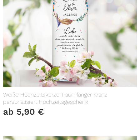
Weiße Hochzeitskerze Traumfänger Kranz
personalisiert Hochzeitsgeschenk
ab
5,90
€