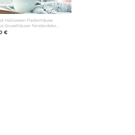
ild Halloween Fledermäuse
us Gruselhäuser Fensterdeko
mer Kind Fensterfolie
90
€
ekoration