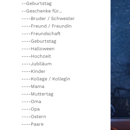
--Geburtstag
--Geschenke für...
----Bruder / Schwester
----Freund / Freundin
----Freundschaft
----Geburtstag
----Halloween
----Hochzeit
----Jubiläum
----Kinder
----Kollege / Kollegin
----Mama
----Muttertag
----Oma
----Opa
----Ostern
----Paare