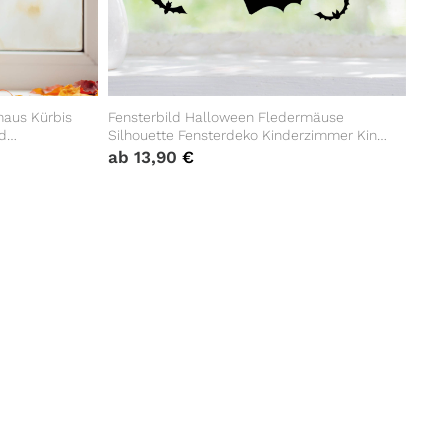
maus Kürbis
Fensterbild Halloween Fledermäuse
d
Silhouette Fensterdeko Kinderzimmer Kind
Fensterfolie Fensterdekoration
ab
13,90
€