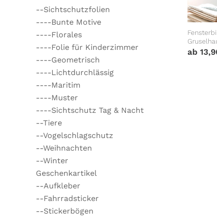
--Sichtschutzfolien
----Bunte Motive
Fensterb
----Florales
Gruselha
----Folie für Kinderzimmer
Kinderzim
ab
13,
Fensterd
----Geometrisch
----Lichtdurchlässig
----Maritim
----Muster
----Sichtschutz Tag & Nacht
--Tiere
--Vogelschlagschutz
--Weihnachten
--Winter
Geschenkartikel
--Aufkleber
--Fahrradsticker
--Stickerbögen