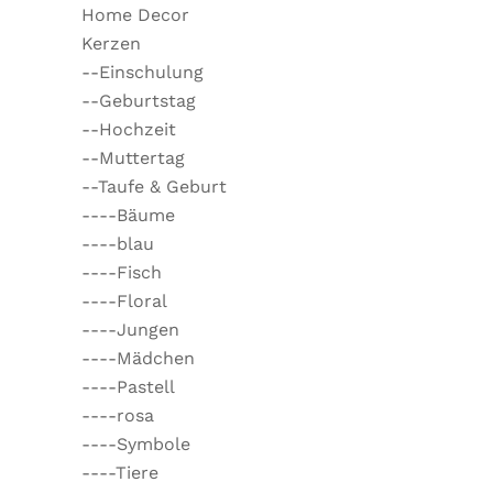
Home Decor
Kerzen
--Einschulung
--Geburtstag
--Hochzeit
--Muttertag
--Taufe & Geburt
----Bäume
----blau
----Fisch
----Floral
----Jungen
----Mädchen
----Pastell
----rosa
----Symbole
----Tiere