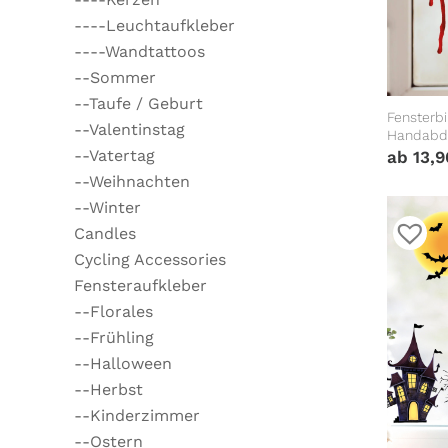
----Leuchtaufkleber
----Wandtattoos
--Sommer
--Taufe / Geburt
Fensterbi
--Valentinstag
Handabdr
Wohnzimm
--Vatertag
ab
13,
Fensterd
--Weihnachten
--Winter
Candles
Cycling Accessories
Fensteraufkleber
--Florales
--Frühling
--Halloween
--Herbst
--Kinderzimmer
--Ostern