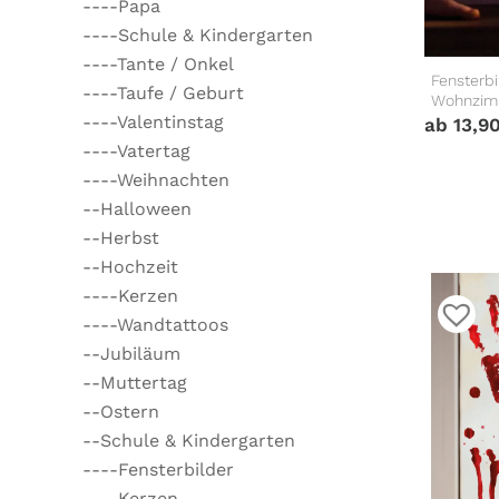
----Papa
----Schule & Kindergarten
----Tante / Onkel
Fensterb
----Taufe / Geburt
Wohnzimm
----Valentinstag
ab
13,9
----Vatertag
----Weihnachten
--Halloween
--Herbst
--Hochzeit
----Kerzen
----Wandtattoos
--Jubiläum
--Muttertag
--Ostern
--Schule & Kindergarten
----Fensterbilder
----Kerzen