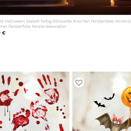
ild Halloween Skelett farbig Silhouette Knochen Fensterdeko Kinder
er Fensterfolie Fensterdekoration
0
€