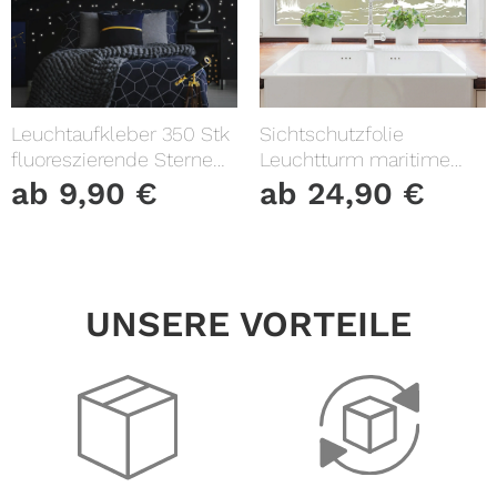
Leuchtaufkleber 350 Stk
Sichtschutzfolie
fluoreszierende Sterne
Leuchtturm maritime
und Punkte leuchten im
Fensterfolie Fensterdeko
ab
9,90
€
ab
24,90
€
Dunklen Kinderzimmer
Milchglasfolie
Sternenhimmel
UNSERE VORTEILE