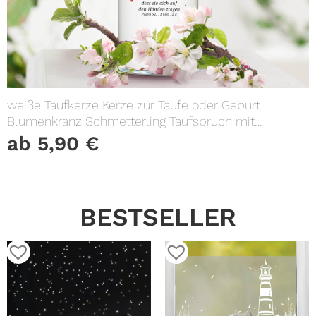
weiße Taufkerze Kerze zur Taufe oder Geburt
Blumenkranz Schmetterling Taufspruch mit
Wunschname & Datum
ab
5,90
€
BESTSELLER