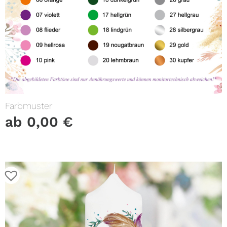
Farbmuster
ab
0,00
€