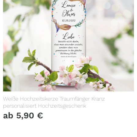
Weiße Hochzeitskerze Traumfänger Kranz
personalisiert Hochzeitsgeschenk
ab
5,90
€