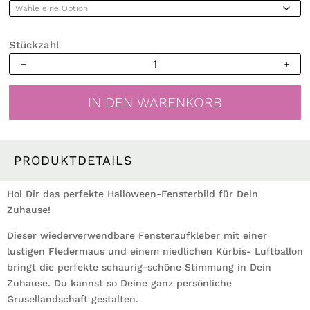
Stückzahl
Fensterbild
Halloween
Fledermaus
IN DEN WARENKORB
Kürbis
Fensterdeko
Kinderzimmer
Kind
PRODUKTDETAILS
Fensterfolie
Fensterdekoration
Hol Dir das perfekte Halloween-Fensterbild für Dein
Menge
Zuhause!
Dieser wiederverwendbare Fensteraufkleber mit einer
lustigen Fledermaus und einem niedlichen Kürbis- Luftballon
bringt die perfekte schaurig-schöne Stimmung in Dein
Zuhause. Du kannst so Deine ganz persönliche
Grusellandschaft gestalten.