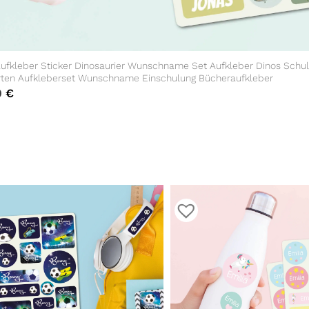
fkleber Sticker Dinosaurier Wunschname Set Aufkleber Dinos Schu
rten Aufkleberset Wunschname Einschulung Bücheraufkleber
0
€