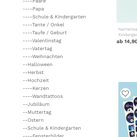
----Paare
----Papa
----Schule & Kindergarten
----Tante / Onkel
Namensau
----Taufe / Geburt
Kinderga
----Valentinstag
ab
14,9
----Vatertag
----Weihnachten
--Halloween
--Herbst
--Hochzeit
----Kerzen
----Wandtattoos
--Jubiläum
--Muttertag
--Ostern
--Schule & Kindergarten
----Fensterbilder