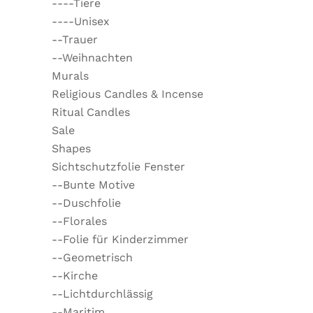
----Tiere
----Unisex
--Trauer
--Weihnachten
Murals
Religious Candles & Incense
Ritual Candles
Sale
Shapes
Sichtschutzfolie Fenster
--Bunte Motive
--Duschfolie
--Florales
--Folie für Kinderzimmer
--Geometrisch
--Kirche
--Lichtdurchlässig
--Maritim