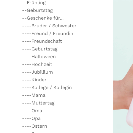
--Frühling
--Geburtstag
--Geschenke für...
----Bruder / Schwester
----Freund / Freundin
----Freundschaft
----Geburtstag
----Halloween
----Hochzeit
----Jubiläum
----Kinder
----Kollege / Kollegin
----Mama
----Muttertag
----Oma
----Opa
----Ostern