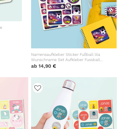
le
Namensaufkleber Sticker Fußball lila
Wunschname Set Aufkleber Fussball
Schule Kindergarten Aufkleberset Name
ab
14,90
€
Einschulung Bücheraufkleber