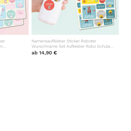
ker
Namensaufkleber Sticker Roboter
rn
Wunschname Set Aufkleber Robo Schule
elaufkleber
Kindergarten Aufkleberset Wunschname
ab
14,90
€
Einschulung Bücheraufkleber