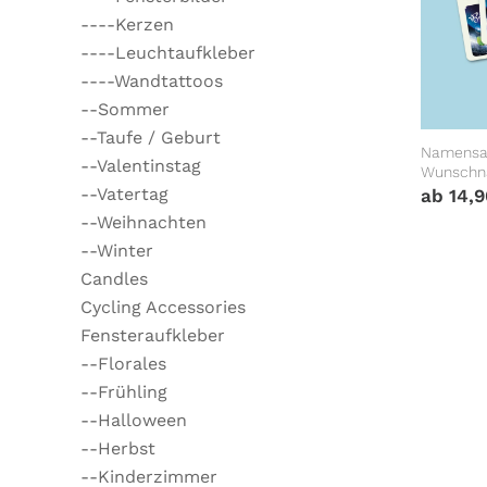
----Kerzen
----Leuchtaufkleber
----Wandtattoos
--Sommer
--Taufe / Geburt
Namensau
--Valentinstag
Wunschna
Schule K
--Vatertag
ab
14,
Einschul
--Weihnachten
--Winter
Candles
Cycling Accessories
Fensteraufkleber
--Florales
--Frühling
--Halloween
--Herbst
--Kinderzimmer