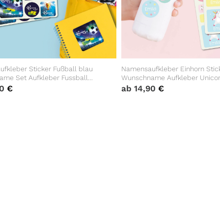
fkleber Sticker Fußball blau
Namensaufkleber Einhorn Stic
me Set Aufkleber Fussball
Wunschname Aufkleber Unico
indergarten Aufkleberset Name
Regenbogen Kinderzimmer Möb
90
€
ab
14,90
€
ung Bücheraufkleber
Aufkleberset Einschulung