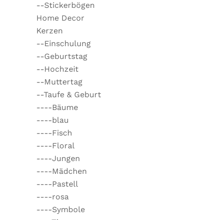
--Stickerbögen
Home Decor
Kerzen
--Einschulung
--Geburtstag
--Hochzeit
--Muttertag
--Taufe & Geburt
----Bäume
----blau
----Fisch
----Floral
----Jungen
----Mädchen
----Pastell
----rosa
----Symbole