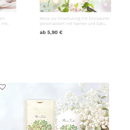
aum
Kerze zur Einschulung mit Dinosaurier
 mit
personalisiert mit Namen und Datum
ch
Dino Geschenk Erster Schultag
ab
5,90
€
r keinem