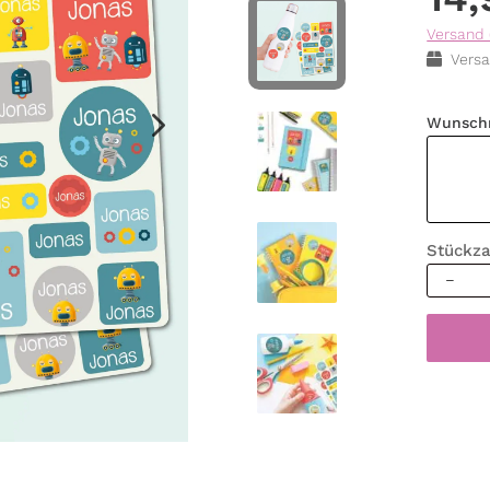
Versand 
Versa
Wunsch
Stückza
Namensa
Sticker
Roboter
Wunsch
Set
Aufkleb
Robo
Schule
Kinderg