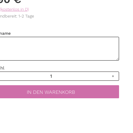
(kostenlos in D)
ndbereit: 1-2 Tage
name
hl
ufkleber
IN DEN WARENKORB
name
er
arten