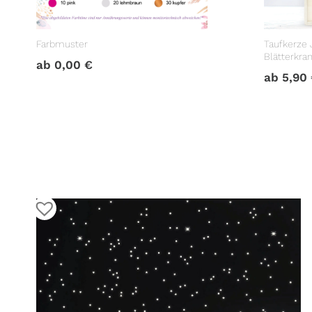
Farbmuster
Taufkerze
Blätterkra
ab
0,00
€
Namen, Da
ab
5,90
eigenem, 
Taufspruc