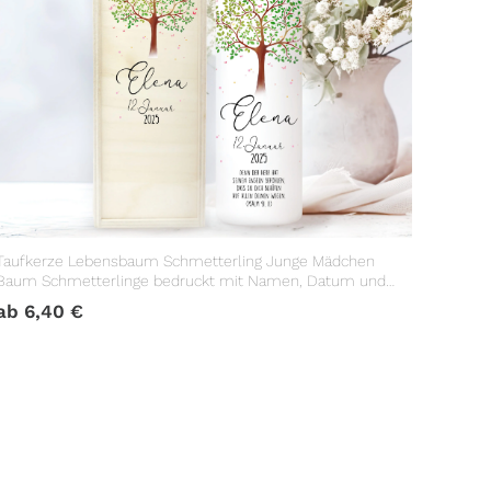
Taufkerze Lebensbaum Schmetterling Junge Mädchen
Baum Schmetterlinge bedruckt mit Namen, Datum und
Taufspruch
ab
6,40
€