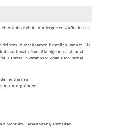
Aufkleb
Wunsch
Einschu
Büchera
eber Robo Schule Kindergarten Aufkleberset
Menge
mit deinem Wunschnamen bestellen kannst. Sie
nde zu beschriften. Sie eigenen sich auch
tüte, Fahrrad, Skateboard oder auch Möbel.
eder entfernen!
ndem Untergründen.
ind nicht im Lieferumfang enthalten!