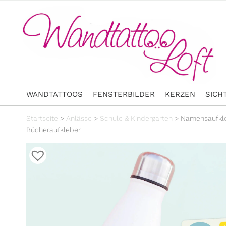
WANDTATTOOS
FENSTERBILDER
KERZEN
SICH
Startseite
>
Anlässe
>
Schule & Kindergarten
>
Namensaufkle
Bücheraufkleber