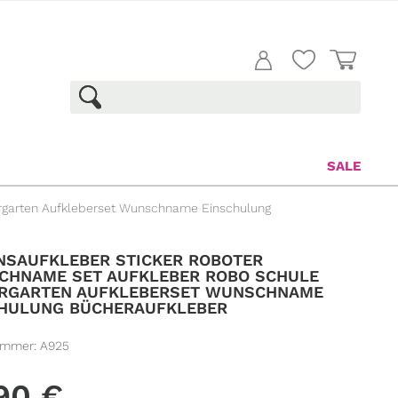
SALE
rgarten Aufkleberset Wunschname Einschulung
SAUFKLEBER STICKER ROBOTER
CHNAME SET AUFKLEBER ROBO SCHULE
ERGARTEN AUFKLEBERSET WUNSCHNAME
CHULUNG BÜCHERAUFKLEBER
ummer:
A925
,90
€