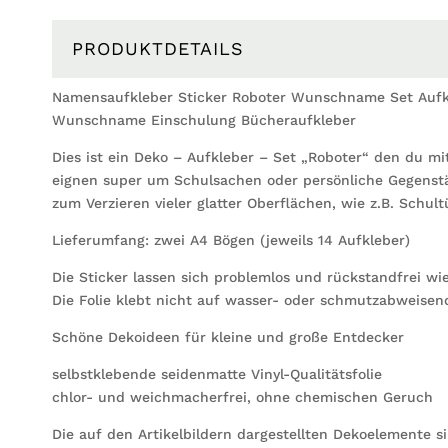
PRODUKTDETAILS
Namensaufkleber Sticker Roboter Wunschname Set Aufkl
Wunschname Einschulung Bücheraufkleber
Dies ist ein Deko – Aufkleber – Set „Roboter“ den du 
eignen super um Schulsachen oder persönliche Gegenstä
zum Verzieren vieler glatter Oberflächen, wie z.B. Schul
Lieferumfang: zwei A4 Bögen (jeweils 14 Aufkleber)
Die Sticker lassen sich problemlos und rückstandfrei wi
Die Folie klebt nicht auf wasser- oder schmutzabweise
Schöne Dekoideen für kleine und große Entdecker
selbstklebende seidenmatte Vinyl-Qualitätsfolie
chlor- und weichmacherfrei, ohne chemischen Geruch
Die auf den Artikelbildern dargestellten Dekoelemente s