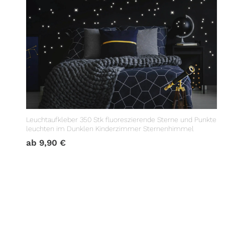
Leuchtaufkleber 350 Stk fluoreszierende Sterne und Punkte
leuchten im Dunklen Kinderzimmer Sternenhimmel
ab
9,90
€