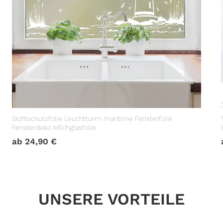
Sichtschutzfolie Leuchtturm maritime Fensterfolie
Fensterdeko Milchglasfolie
ab
24,90
€
UNSERE VORTEILE