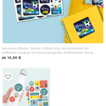
Namensaufkleber Sticker Fußball blau Wunschname Set
Aufkleber Fussball Schule Kindergarten Aufkleberset Name
Einschulung Bücheraufkleber
ab
14,90
€