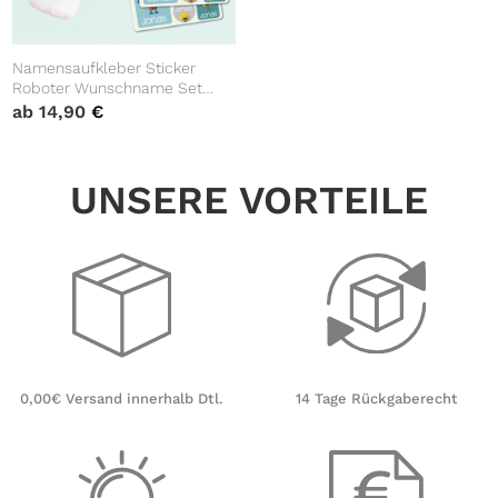
Namensaufkleber Sticker
Roboter Wunschname Set
Aufkleber Robo Schule
ab
14,90
€
Kindergarten Aufkleberset
Wunschname Einschulung
Bücheraufkleber
UNSERE VORTEILE
14 Tage Rückgaberecht
0,00€ Versand innerhalb Dtl.