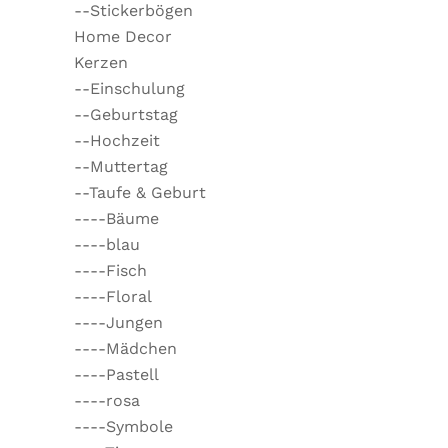
--Stickerbögen
Home Decor
Kerzen
--Einschulung
--Geburtstag
--Hochzeit
--Muttertag
--Taufe & Geburt
----Bäume
----blau
----Fisch
----Floral
----Jungen
----Mädchen
----Pastell
----rosa
----Symbole