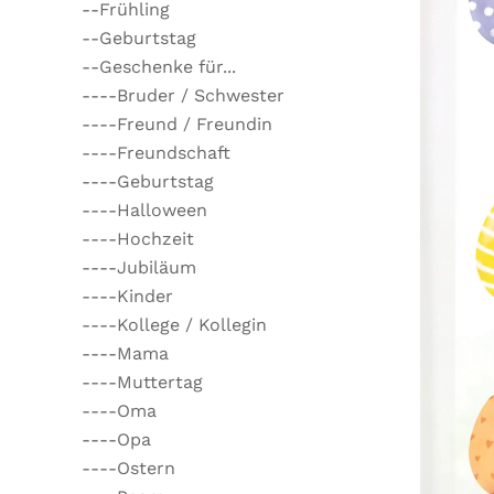
--Frühling
--Geburtstag
--Geschenke für...
----Bruder / Schwester
----Freund / Freundin
----Freundschaft
----Geburtstag
----Halloween
----Hochzeit
----Jubiläum
----Kinder
----Kollege / Kollegin
----Mama
----Muttertag
----Oma
----Opa
----Ostern