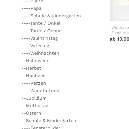
----Paare
----Papa
----Schule & Kindergarten
----Tante / Onkel
Wiederver
----Taufe / Geburt
Fensterd
----Valentinstag
ab
13,9
----Vatertag
----Weihnachten
--Halloween
--Herbst
--Hochzeit
----Kerzen
----Wandtattoos
--Jubiläum
--Muttertag
--Ostern
--Schule & Kindergarten
----Fensterbilder