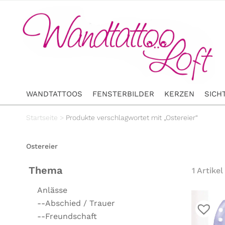
WANDTATTOOS
FENSTERBILDER
KERZEN
SICH
Startseite
>
Produkte verschlagwortet mit „Ostereier“
Ostereier
Thema
1 Artikel
Anlässe
--Abschied / Trauer
--Freundschaft