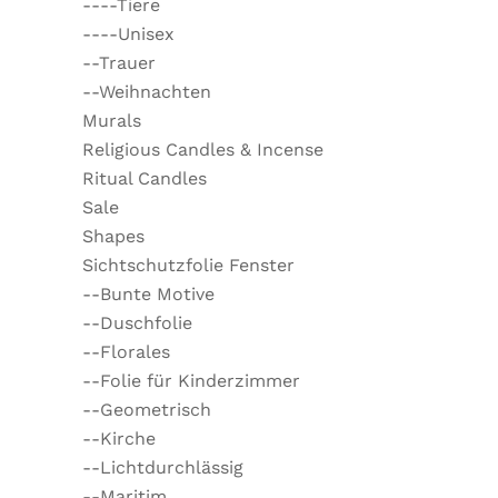
----Tiere
----Unisex
--Trauer
--Weihnachten
Murals
Religious Candles & Incense
Ritual Candles
Sale
Shapes
Sichtschutzfolie Fenster
--Bunte Motive
--Duschfolie
--Florales
--Folie für Kinderzimmer
--Geometrisch
--Kirche
--Lichtdurchlässig
--Maritim