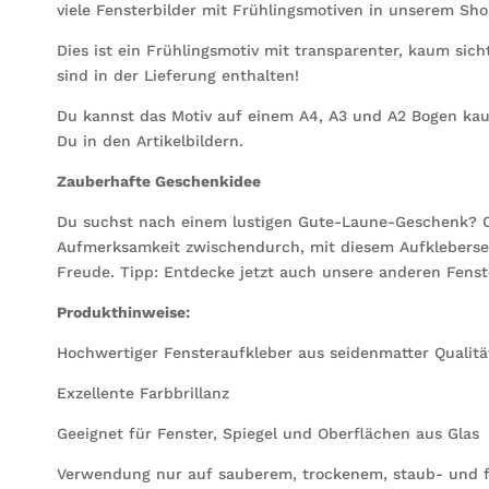
viele Fensterbilder mit Frühlingsmotiven in unserem Sh
Dies ist ein Frühlingsmotiv mit transparenter, kaum si
sind in der Lieferung enthalten!
Du kannst das Motiv auf einem A4, A3 und A2 Bogen kauf
Du in den Artikelbildern.
Zauberhafte Geschenkidee
Du suchst nach einem lustigen Gute-Laune-Geschenk? O
Aufmerksamkeit zwischendurch, mit diesem Aufkleberset
Freude. Tipp: Entdecke jetzt auch unsere anderen Fenste
Produkthinweise:
Hochwertiger Fensteraufkleber aus seidenmatter Qualität
Exzellente Farbbrillanz
Geeignet für Fenster, Spiegel und Oberflächen aus Glas
Verwendung nur auf sauberem, trockenem, staub- und f