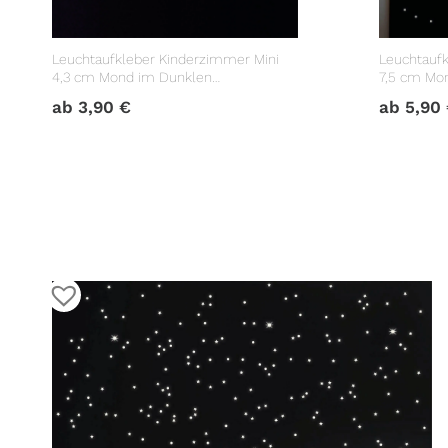
Leuchtaufkleber Kinderzimmer Mini
Leuchtaufk
4,3 cm Mond im Dunklen
7,5 cm Mo
Lichtschalter
Leuchtste
ab
3,90
€
ab
5,90
Lichtschal