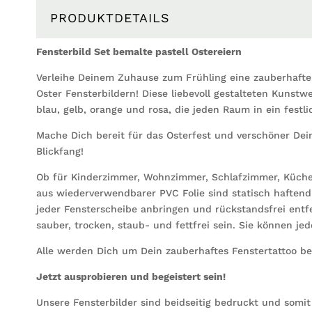
PRODUKTDETAILS
Fensterbild Set bemalte pastell Ostereiern
Verleihe Deinem Zuhause zum Frühling eine zauberhaf
Oster Fensterbildern! Diese liebevoll gestalteten Kunstwer
blau, gelb, orange und rosa, die jeden Raum in ein festl
Mache Dich bereit für das Osterfest und verschöner De
Blickfang!
Ob für Kinderzimmer, Wohnzimmer, Schlafzimmer, Küche
aus wiederverwendbarer PVC Folie sind statisch haftend 
jeder Fensterscheibe anbringen und rückstandsfrei ent
sauber, trocken, staub- und fettfrei sein. Sie können je
Alle werden Dich um Dein zauberhaftes Fenstertattoo be
Jetzt ausprobieren und begeistert sein!
Unsere Fensterbilder sind beidseitig bedruckt und somi