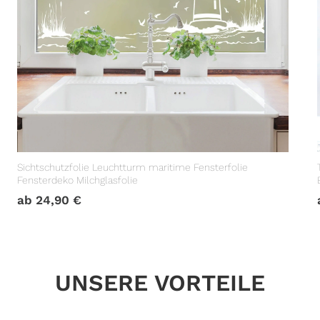
Sichtschutzfolie Leuchtturm maritime Fensterfolie
Fensterdeko Milchglasfolie
ab
24,90
€
UNSERE VORTEILE