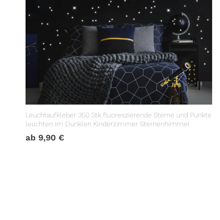
Leuchtaufkleber 350 Stk fluoreszierende Sterne und Punkte
leuchten im Dunklen Kinderzimmer Sternenhimmel
ab
9,90
€