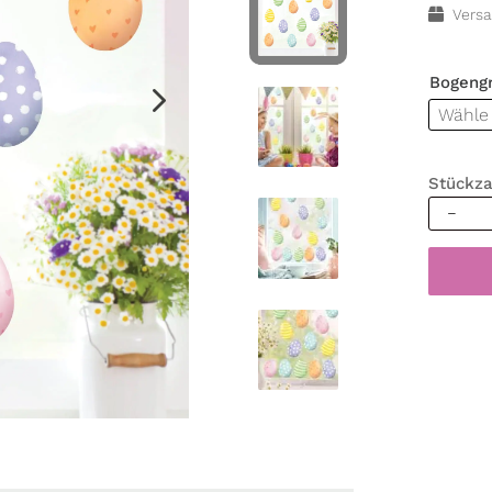
Versa
Bogeng
Stückza
Wieder
Fenster
Set
Frühlin
Ostern
bemalt
Osterei
pastell
Fenste
Kinder
Frühlin
Menge