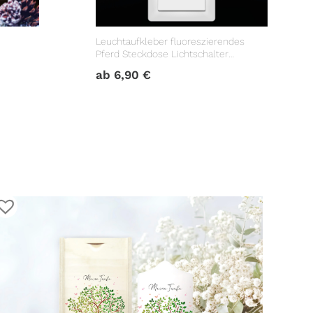
Leuchtaufkleber fluoreszierendes
Pferd Steckdose Lichtschalter
r im Set
Dekoration Kinderzimmer
ab
6,90
€