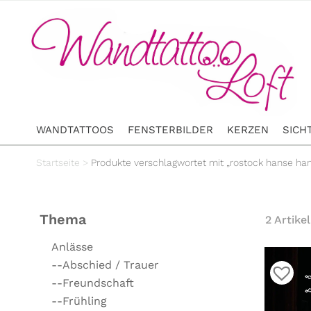
WANDTATTOOS
FENSTERBILDER
KERZEN
SICH
Startseite
>
Produkte verschlagwortet mit „rostock hanse ha
Thema
2 Artikel
Anlässe
--Abschied / Trauer
--Freundschaft
--Frühling