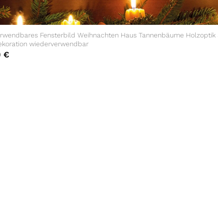
rwendbares Fensterbild Weihnachten Haus Tannenbäume Holzoptik 
ekoration wiederverwendbar
0
€