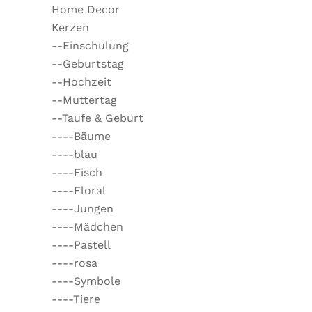
Home Decor
Kerzen
--Einschulung
--Geburtstag
--Hochzeit
--Muttertag
--Taufe & Geburt
----Bäume
----blau
----Fisch
----Floral
----Jungen
----Mädchen
----Pastell
----rosa
----Symbole
----Tiere