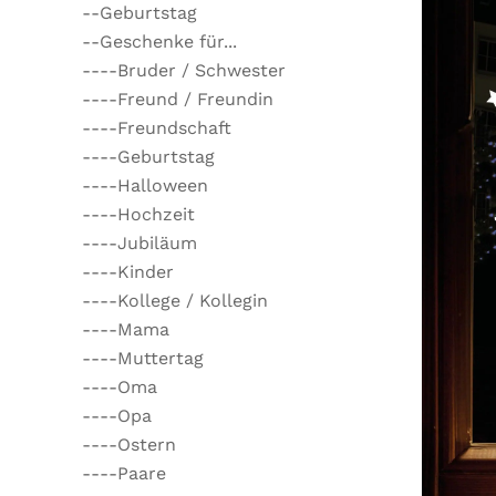
--Geburtstag
--Geschenke für...
----Bruder / Schwester
----Freund / Freundin
----Freundschaft
----Geburtstag
----Halloween
----Hochzeit
----Jubiläum
----Kinder
----Kollege / Kollegin
----Mama
----Muttertag
----Oma
----Opa
----Ostern
----Paare