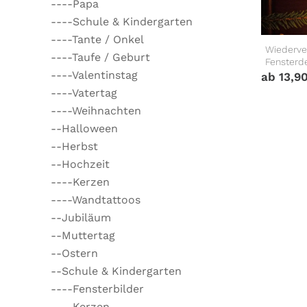
----Papa
----Schule & Kindergarten
----Tante / Onkel
Wiederve
----Taufe / Geburt
Fensterd
----Valentinstag
ab
13,9
----Vatertag
----Weihnachten
--Halloween
--Herbst
--Hochzeit
----Kerzen
----Wandtattoos
--Jubiläum
--Muttertag
--Ostern
--Schule & Kindergarten
----Fensterbilder
----Kerzen