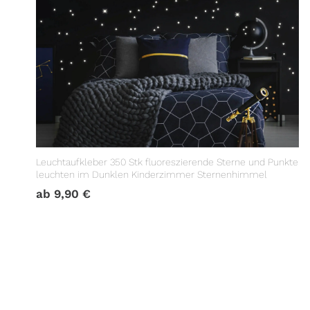
Leuchtaufkleber 350 Stk fluoreszierende Sterne und Punkte
leuchten im Dunklen Kinderzimmer Sternenhimmel
ab
9,90
€