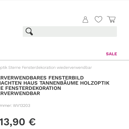
SALE
tik Sterne Fensterdekoration wiederverwendbar
ERVERWENDBARES FENSTERBILD
ACHTEN HAUS TANNENBÄUME HOLZOPTIK
E FENSTERDEKORATION
ERVERWENDBAR
ummer:
WV13203
13,90
€