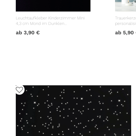
Leuchtaufkleber Kinderzimmer Mini
Trauerkerz
4,3 cm Mond im Dunklen
personali
Lichtschalter
Trauerspr
ab
3,90
€
ab
5,90