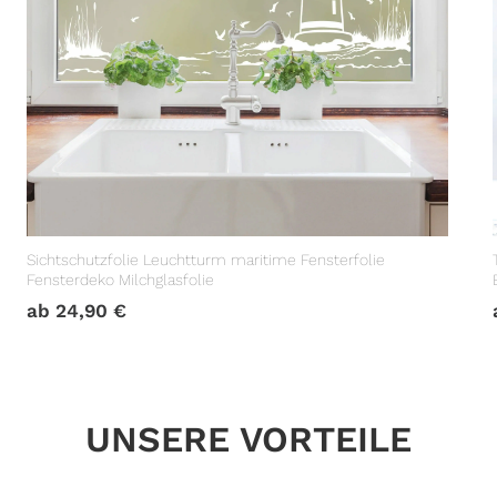
Sichtschutzfolie Leuchtturm maritime Fensterfolie
Fensterdeko Milchglasfolie
ab
24,90
€
UNSERE VORTEILE