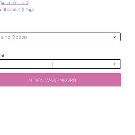
(kostenlos in D)
ndbereit: 1-2 Tage
hl
verwendbares
bild
chten
IN DEN WARENKORB
bäume
ik
dekoration
verwendbar