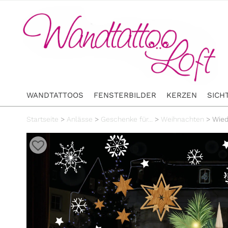
WANDTATTOOS
FENSTERBILDER
KERZEN
SICH
Startseite
>
Anlässe
>
Geschenke für...
>
Weihnachten
>
Wied