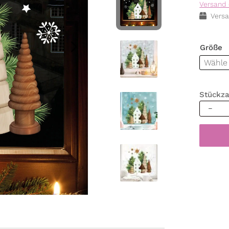
Versand 
Versa
Größe
Stückza
Wieder
Fenster
Weihna
Haus
Tannen
Holzopt
Sterne
Fenster
wieder
Menge