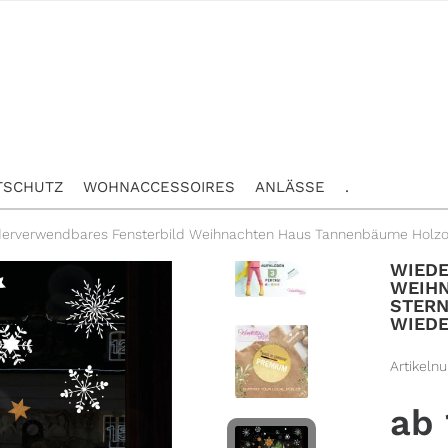
TSCHUTZ
WOHNACCESSOIRES
ANLÄSSE
.
erverwendbares Fensterbild Weihnachten Haus Tannenbäume Holzop
WIED
WEIHN
STERN
WIED
Artikeln