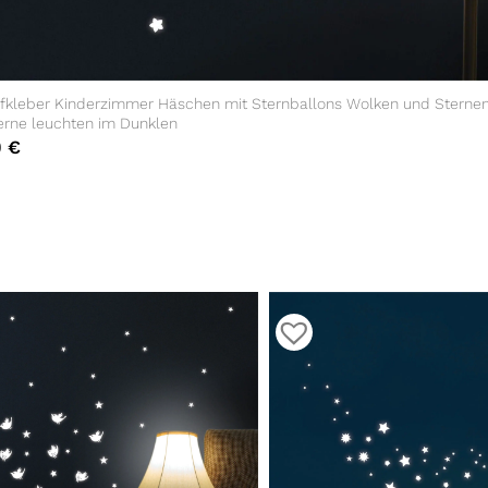
fkleber Kinderzimmer Häschen mit Sternballons Wolken und Sterne
erne leuchten im Dunklen
0
€