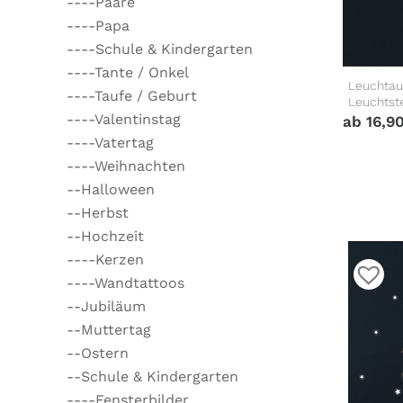
----Paare
----Papa
----Schule & Kindergarten
----Tante / Onkel
Leuchtau
----Taufe / Geburt
Leuchtst
----Valentinstag
ab
16,9
----Vatertag
----Weihnachten
--Halloween
--Herbst
--Hochzeit
----Kerzen
----Wandtattoos
--Jubiläum
--Muttertag
--Ostern
--Schule & Kindergarten
----Fensterbilder