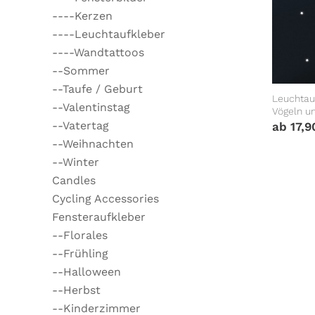
----Kerzen
----Leuchtaufkleber
----Wandtattoos
--Sommer
--Taufe / Geburt
Leuchtau
--Valentinstag
Vögeln u
im Dunkl
--Vatertag
ab
17,
--Weihnachten
--Winter
Candles
Cycling Accessories
Fensteraufkleber
--Florales
--Frühling
--Halloween
--Herbst
--Kinderzimmer