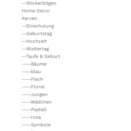
--Stickerbögen
Home Decor
Kerzen
--Einschulung
--Geburtstag
--Hochzeit
--Muttertag
--Taufe & Geburt
----Bäume
----blau
----Fisch
----Floral
----Jungen
----Mädchen
----Pastell
----rosa
----Symbole