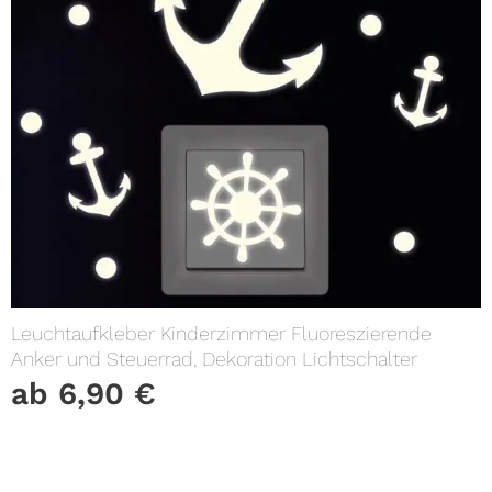
Leuchtaufkleber Kinderzimmer Fluoreszierende
Anker und Steuerrad, Dekoration Lichtschalter
ab
6,90
€