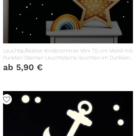
Leuchtaufkleber Kinderzimmer Mini 7,5 cm Mond mit
Punkten Sternen Leuchtsterne leuchten im Dunklen
Lichtschalter
ab
5,90
€