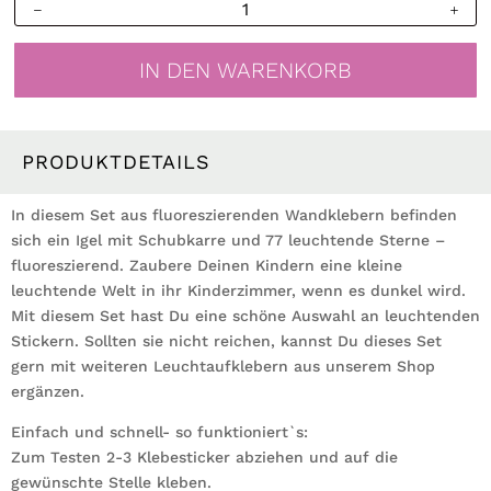
Leuchtaufkleber
Kinderzimmer
Igel
IN DEN WARENKORB
Schubkarre
mit
Sternen
Leuchtsterne
PRODUKTDETAILS
leuchten
im
In diesem Set aus fluoreszierenden Wandklebern befinden
Dunklen
sich ein Igel mit Schubkarre und 77 leuchtende Sterne –
Menge
fluoreszierend. Zaubere Deinen Kindern eine kleine
leuchtende Welt in ihr Kinderzimmer, wenn es dunkel wird.
Mit diesem Set hast Du eine schöne Auswahl an leuchtenden
Stickern. Sollten sie nicht reichen, kannst Du dieses Set
gern mit weiteren Leuchtaufklebern aus unserem Shop
ergänzen.
Einfach und schnell- so funktioniert`s:
Zum Testen 2-3 Klebesticker abziehen und auf die
gewünschte Stelle kleben.