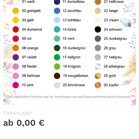
Farbmuster
ab
0,00
€