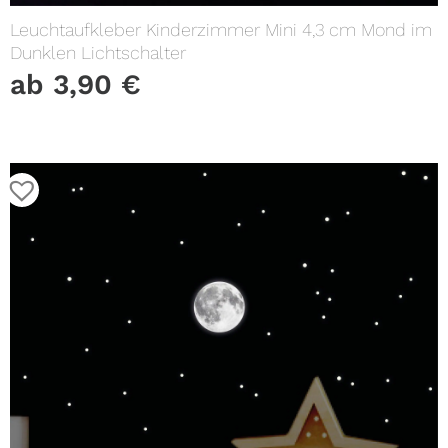
Leuchtaufkleber Kinderzimmer Mini 4,3 cm Mond im
Dunklen Lichtschalter
ab
3,90
€