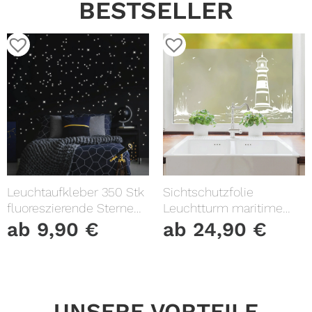
BESTSELLER
Leuchtaufkleber 350 Stk
Sichtschutzfolie
fluoreszierende Sterne
Leuchtturm maritime
und Punkte leuchten im
Fensterfolie Fensterdeko
ab
9,90
€
ab
24,90
€
Dunklen Kinderzimmer
Milchglasfolie
Sternenhimmel
UNSERE VORTEILE