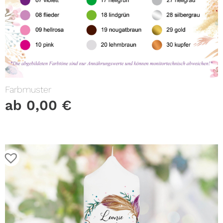
Farbmuster
ab
0,00
€