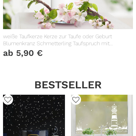
weiße Taufkerze Kerze zur Taufe oder Geburt
Blumenkranz Schmetterling Taufspruch mit
Wunschname & Datum
ab
5,90
€
BESTSELLER