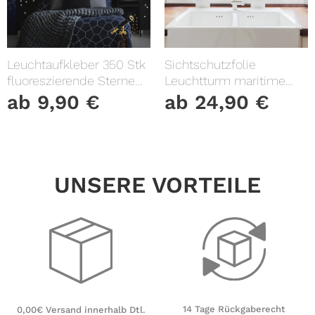
Leuchtaufkleber 350 Stk
Sichtschutzfolie
fluoreszierende Sterne
Leuchtturm maritime
und Punkte leuchten im
Fensterfolie Fensterdeko
ab
9,90
€
ab
24,90
€
Dunklen Kinderzimmer
Milchglasfolie
Sternenhimmel
UNSERE VORTEILE
14 Tage Rückgaberecht
0,00€ Versand innerhalb Dtl.