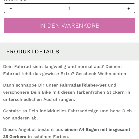
Fahrradaufkleber
35
farbenfrohe
IN DEN WARENKORB
Gerbera
Fahrrad
Sticker
Fahrraddesign
PRODUKTDETAILS
Kinderfahrrad,
Geschenk
Dein Fahrrad sieht langweilig und normal aus? Deinem
im
Fahrrad fehlt das gewisse Extra? Geschenk Weihnachten
Adventskalender
Dann schnappe Dir unser
Menge
Fahrradaufkleber-Set
und
verschönere Dein Bike mit diesen farbenfrohen Stickern in
unterschiedlichen Ausführungen.
Gestalte so Dein individuelles Fahrraddesign und hebe Dich
von anderen ab.
Dieses Angebot besteht aus
einem A4 Bogen mit insgesamt
35 Gerbera
in schönen Farben.