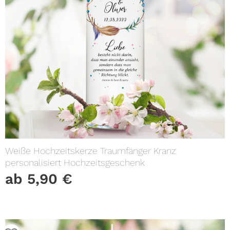
Weiße Hochzeitskerze Traumfänger Kranz
personalisiert Hochzeitsgeschenk
ab
5,90
€