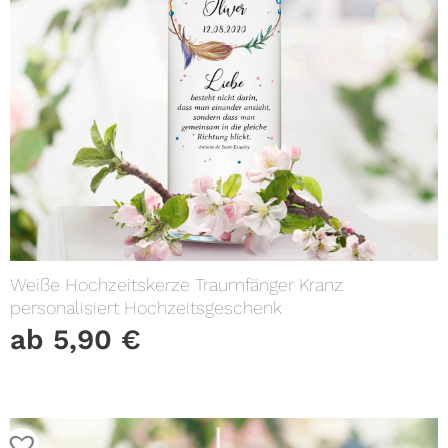
Weiße Hochzeitskerze Traumfänger Kranz
personalisiert Hochzeitsgeschenk
ab
5,90
€