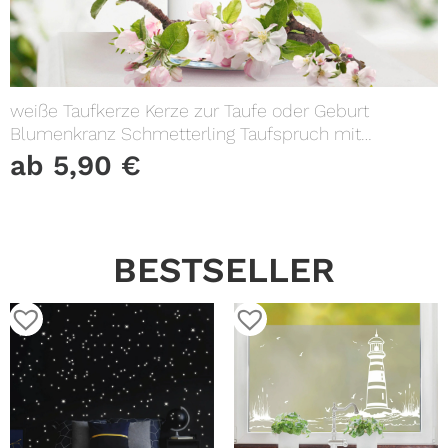
weiße Taufkerze Kerze zur Taufe oder Geburt
Blumenkranz Schmetterling Taufspruch mit
Wunschname & Datum
ab
5,90
€
BESTSELLER