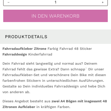
Fahrradaufkleber
Zitrone
Farbig
IN DEN WARENKORB
Fahrrad
48
Sticker
Fahrraddesign
PRODUKTDETAILS
Kinderfahrrad,
Geschenk
Fahrradaufkleber
Zitrone
Farbig Fahrrad 48 Sticker
Menge
Fahrraddesign
Kinderfahrrad
Dein Fahrrad sieht langweilig und normal aus? Deinem
Fahrrad fehlt das gewisse Extra? Dann schnapp` Dir unser
Fahrradaufkleber-Set und verschönere Dein Bike mit diesen
farbenfrohen Stickern in unterschiedlichen Ausführungen.
Gestalte so Dein individuelles Fahrraddesign und hebe Dich
von anderen ab.
Dieses Angebot besteht aus
zwei A4 Bögen mit insgesamt 48
Zitronen Aufkleber
in kräftigen Farben.