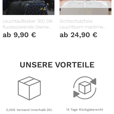
Leuchtaufkleber 350 Stk
Sichtschutzfolie
fluoreszierende Sterne
Leuchtturm maritime
und Punkte leuchten im
Fensterfolie Fensterdeko
ab
9,90
€
ab
24,90
€
Dunklen Kinderzimmer
Milchglasfolie
Sternenhimmel
UNSERE VORTEILE
14 Tage Rückgaberecht
0,00€ Versand innerhalb Dtl.