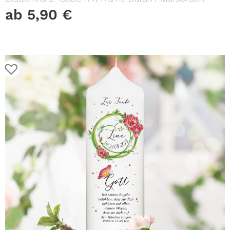
ab
5,90
€