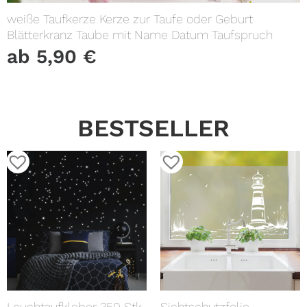
weiße Taufkerze Kerze zur Taufe oder Geburt
Blätterkranz Taube mit Name Datum Taufspruch
ab
5,90
€
BESTSELLER
Leuchtaufkleber 350 Stk
Sichtschutzfolie