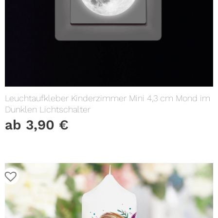
Leuchtaufkleber Kinderzimmer Mini 4,3 cm Mond im
Dunklen Lichtschalter
ab
3,90
€