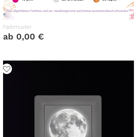
Farbmuster
ab
0,00
€