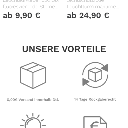
fluoreszierende Sterne
Leuchtturm maritime
und Punkte leuchten im
Fensterfolie Fensterdeko
ab
9,90
€
ab
24,90
€
Dunklen Kinderzimmer
Milchglasfolie
Sternenhimmel
UNSERE VORTEILE
14 Tage Rückgaberecht
0,00€ Versand innerhalb Dtl.