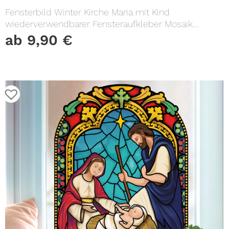
Fensterbild Winter Kirche Maria mit Kind
wiederverwendbarer Fensteraufkleber Mosaik
Weihnachten
ab
9,90
€