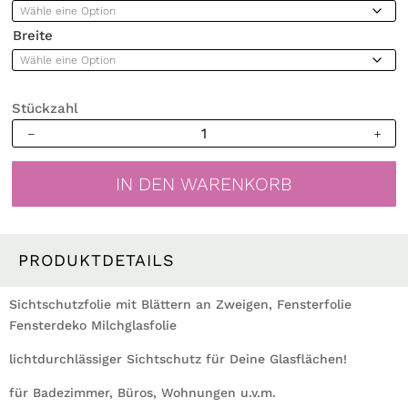
Breite
Stückzahl
Sichtschutzfolie
mit
Blättern
IN DEN WARENKORB
an
Zweigen
Fensterfolie
Fensterdeko
PRODUKTDETAILS
Milchglasfolie
Fenster
Sichtschutzfolie mit Blättern an Zweigen, Fensterfolie
Folie
Fensterdeko Milchglasfolie
Menge
lichtdurchlässiger Sichtschutz für Deine Glasflächen!
für Badezimmer, Büros, Wohnungen u.v.m.