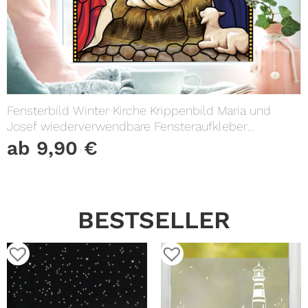
Fensterbild Winter Kirche Krippenbild Maria und
Josef wiederverwendbare Fensteraufkleber
Weihnachten
ab
9,90
€
BESTSELLER