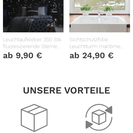
Leuchtaufkleber 350 Stk
Sichtschutzfolie
fluoreszierende Sterne
Leuchtturm maritime
und Punkte leuchten im
Fensterfolie Fensterdeko
ab
9,90
€
ab
24,90
€
Dunklen Kinderzimmer
Milchglasfolie
Sternenhimmel
UNSERE VORTEILE