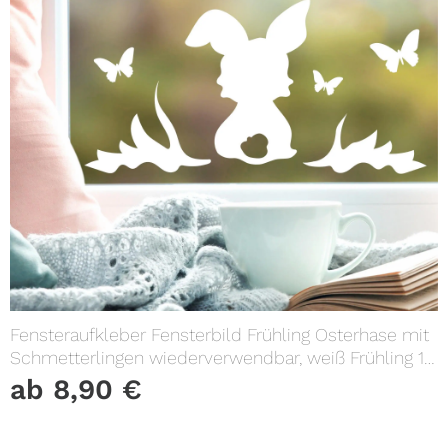
Fensteraufkleber Fensterbild Frühling Osterhase mit
Schmetterlingen wiederverwendbar, weiß Frühling 11
Stück im Set, Dekoration Frühling
ab
8,90
€