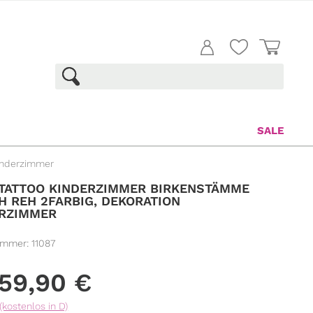
SALE
inderzimmer
ATTOO KINDERZIMMER BIRKENSTÄMME
H REH 2FARBIG, DEKORATION
ERZIMMER
ummer:
11087
59,90
€
(kostenlos in D)