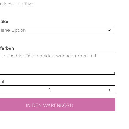
ndbereit: 1-2 Tage
röße
farben
hl
ttoo
zimmer
stämme
IN DEN WARENKORB
ion