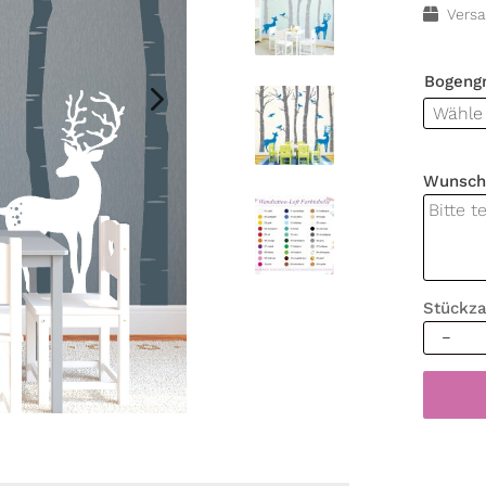
Versa
Bogeng
Wunsch
Stückza
Wandta
Kinder
Birken
Hirsch
Reh
2farbig,
Dekorat