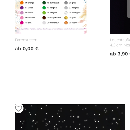
Farbmuster
Leuchtaufk
4,3 cm Mo
ab
0,00
€
Lichtschal
ab
3,90