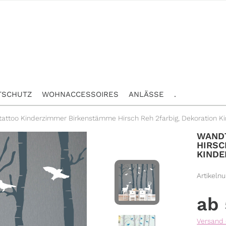
TSCHUTZ
WOHNACCESSOIRES
ANLÄSSE
.
attoo Kinderzimmer Birkenstämme Hirsch Reh 2farbig, Dekoration K
WANDT
HIRSC
KIND
Artikeln
Versand 