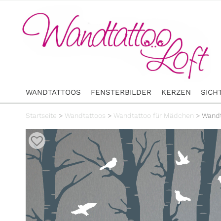
WANDTATTOOS
FENSTERBILDER
KERZEN
SICH
Startseite
>
Wandtattoos
>
Wandtattoo für Mädchen
>
Wandt