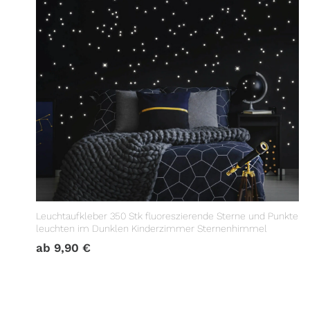
Leuchtaufkleber 350 Stk fluoreszierende Sterne und Punkte
leuchten im Dunklen Kinderzimmer Sternenhimmel
ab
9,90
€