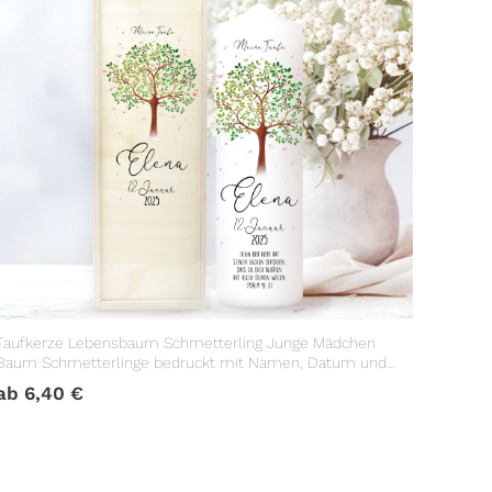
Taufkerze Lebensbaum Schmetterling Junge Mädchen
Baum Schmetterlinge bedruckt mit Namen, Datum und
Taufspruch
ab
6,40
€