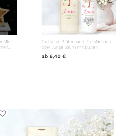
r Mini
Taufkerze Blütenbaum für Mädchen
rnen
oder Junge Baum mit Blüten
nklen
Taufspruch Personalisierung
ab
6,40
€