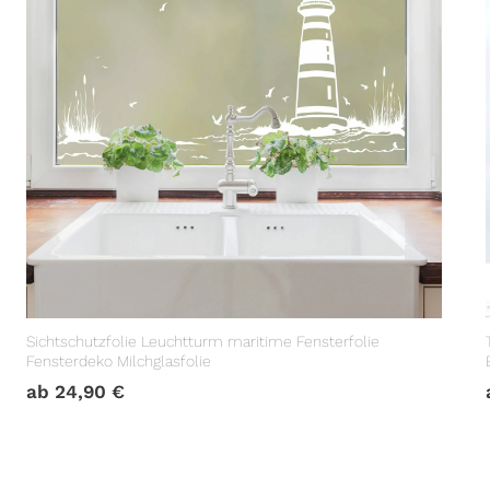
Sichtschutzfolie Leuchtturm maritime Fensterfolie
Fensterdeko Milchglasfolie
ab
24,90
€