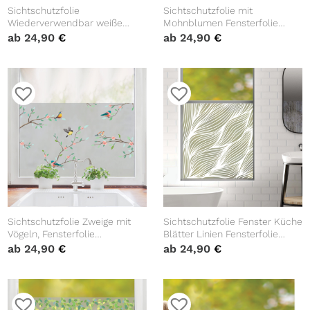
Sichtschutzfolie
Sichtschutzfolie mit
Wiederverwendbar weiße
Mohnblumen Fensterfolie
Zweige Fensterfolie
Fensterdeko Milchglasfolie
ab
24,90
€
ab
24,90
€
Fensterdeko Milchglasfolie
Sichtschutz
Sichtschutzfolie Zweige mit
Sichtschutzfolie Fenster Küche
Vögeln, Fensterfolie
Blätter Linien Fensterfolie
Fensterdeko Milchglasfolie
Fensterdeko Milchglasfolie
ab
24,90
€
ab
24,90
€