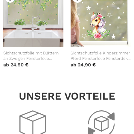
Sichtschutzfolie mit Blättern
Sichtschutzfolie Kinderzimmer
an Zweigen Fensterfolie
Pferd Fensterfolie Fensterdeko
Fensterdeko Milchglasfolie
Milchglasfolie Mädchen
ab
24,90
€
ab
24,90
€
Fenster Folie
Zimmer
UNSERE VORTEILE