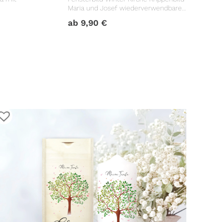
Maria und Josef wiederverwendbare
hnachten
Fensteraufkleber Weihnachten
ab
9,90
€