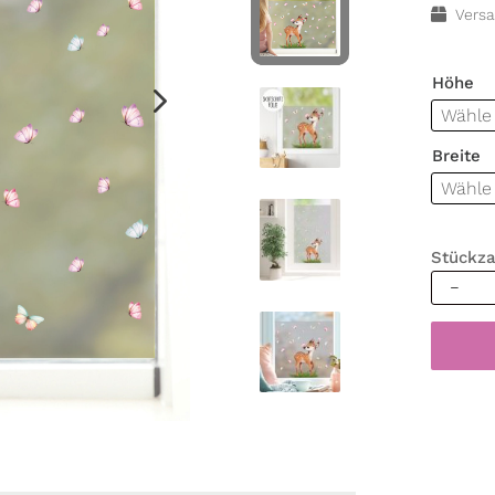
Versa
Höhe
Breite
Stückza
Sichtsc
Fenster
Reh
und
Schmett
Fenster
Fenste
Milchgl
Menge