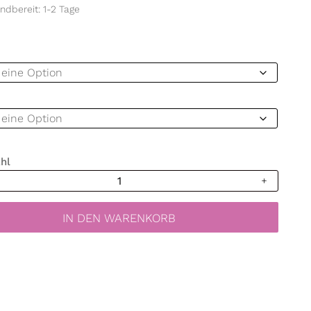
ndbereit: 1-2 Tage
hl
hutzfolie
IN DEN WARENKORB
erlinge
folie
rdeko
asfolie