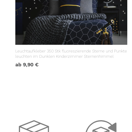
Leuchtaufkleber 350 Stk fluoreszierende Sterne und Punkte
leuchten im Dunklen Kinderzimmer Sternenhimmel
ab
9,90
€