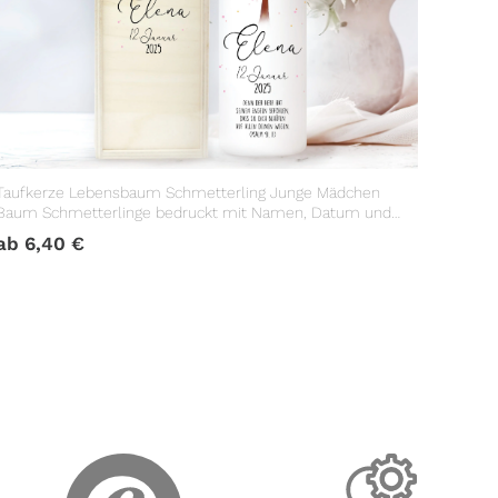
Taufkerze Lebensbaum Schmetterling Junge Mädchen
Baum Schmetterlinge bedruckt mit Namen, Datum und
Taufspruch
ab
6,40
€