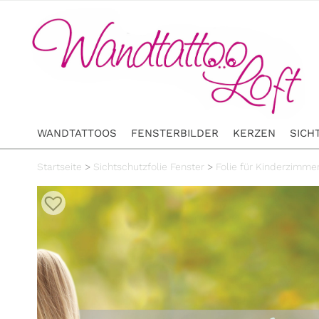
WANDTATTOOS
FENSTERBILDER
KERZEN
SICH
Startseite
>
Sichtschutzfolie Fenster
>
Folie für Kinderzimme