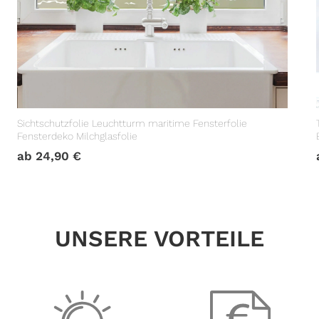
Sichtschutzfolie Leuchtturm maritime Fensterfolie
Fensterdeko Milchglasfolie
ab
24,90
€
UNSERE VORTEILE