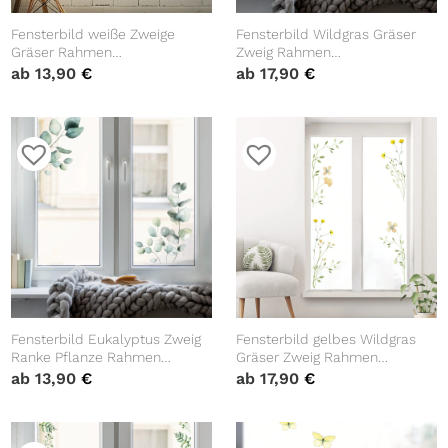
Fensterbild weiße Zweige
Fensterbild Wildgras Gräser
Gräser Rahmen
Zweig Rahmen
wiederverwendbar natur
wiederverwendbar
ab
13,90
€
ab
17,90
€
Fensteraufkleber
Fensteraufkleber
Fensterdekoration Frühling
Fensterdekoration Frühling
Fensterbild Eukalyptus Zweig
Fensterbild gelbes Wildgras
Ranke Pflanze Rahmen
Gräser Zweig Rahmen
wiederverwendbar
wiederverwendbar
ab
13,90
€
ab
17,90
€
Fensteraufkleber
Fensteraufkleber
Fensterdekoration Frühling
Fensterdekoration Frühling