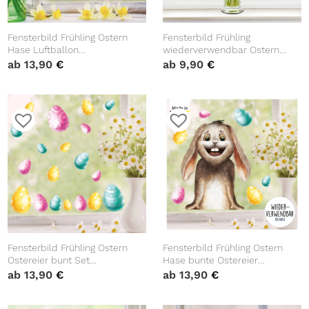
Fensterbild Frühling Ostern
Fensterbild Frühling
Hase Luftballon
wiederverwendbar Ostern
Schmetterlinge Fensterdeko
Hasen, Frühlingsdeko,
ab
13,90
€
ab
9,90
€
Wiederverwendbar
Osterdekoration
Kinderzimmer Kind
Frühlingsdeko Osterdeko
Fensterbild Frühling Ostern
Fensterbild Frühling Ostern
Ostereier bunt Set
Hase bunte Ostereier
Fensterdeko Kinderzimmer
Wiederverwendbare
ab
13,90
€
ab
13,90
€
Kind, Frühlingsdeko, Osterdeko
Fensterdeko Kinderzimmer
Kind Frühlingsdeko Osterdeko