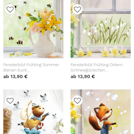
Fensterbild Frühling Sommer
Fensterbild Frühling Ostern
Bienen bunt
Schneeglöckchen
wiederverwendbare Hummeln
Blumenwiese Fensterdeko
ab
13,90
€
ab
13,90
€
im Set Fensterdeko
wiederverwendbar
Kinderzimmer Sommerdeko
Frühlingsdeko