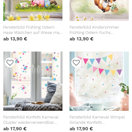
Fensterbild Frühling Ostern
Fensterbild Kinderzimmer
Hase Mädchen auf Wiese malt
Frühling Ostern Fuchs
Schmetterlinge Blüten
Luftballons Schmetterlinge
ab
13,90
€
ab
13,90
€
Fensterdeko Kinderzimmer
Fensterdeko Kind,
Kind, Frühlingdeko, Osterdeko
Frühlingsdeko, Osterdeko
Fensterbild Konfetti Karneval
Fensterbild Karneval Wimpel
Cluster wiederverwendbar
Girlande Konfetti
Frühling bunte Punkte Fasching
wiederverwendbar Frühling
ab
17,90
€
ab
17,90
€