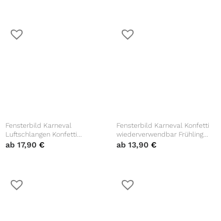
farbige Kreise, A3
bunte Dreiecke Fasching farbig
Fensterbild Karneval
Fensterbild Karneval Konfetti
Luftschlangen Konfetti
wiederverwendbar Frühling
Girlande wiederverwendbar
bunte Punkte Fasching farbige
ab
17,90
€
ab
13,90
€
Frühling bunte Schlangen
Kreise A4
Fasching farbig