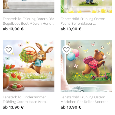
Fensterbild Frühling Ostern Bär
Fensterbild Frühling Ostern
Segelboot Boot Möwen Hund
Fuchs Seifenblasen
Fensterdeko Kinderzimmer
Fensterdeko Kinder
ab
13,90
€
ab
13,90
€
Kind, Frühlingsdeko Osterdeko
Frühlingsdeko Osterdeko
Kinderzimmer
Fensterbild Kinderzimmer
Fensterbild Frühling Ostern
Frühling Ostern Hase Korb
Mädchen Bär Roller Scooter
Schmetterlinge
Schmetterlinge Fensterdeko
ab
13,90
€
ab
13,90
€
Wiederverwendbare
Kinderzimmer Kind,