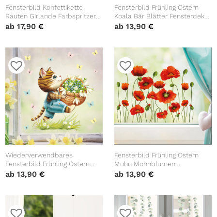
Fensterbild Konfettikette
Fensterbild Frühling Ostern
Rauten Girlande Farbspritzer
Koala Bär Blätter Fensterdeko
bunte Vierecke
Kinderzimmer Kind
ab
17,90
€
ab
13,90
€
wiederverwendbar Frühling
Frühlingsdeko Osterdeko
Fasching farbige Kreise
Karneval Geburtstag
Wiederverwendbares
Fensterbild Frühling Ostern
Fensterbild Frühling Ostern
Mohn Mohnblumen
Katze mit Blumen im Korb
Blumenwiese Fensterdeko
ab
13,90
€
ab
13,90
€
Schmetterlinge Fensterdeko
Kinderzimmer Kind
Kinderzimmer Kind
Frühlingsdeko