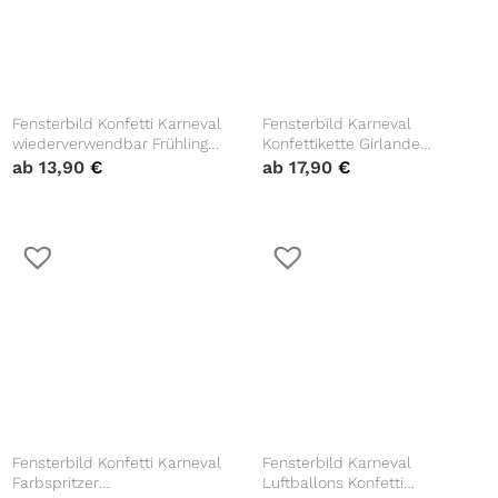
Fensterbild Konfetti Karneval
Fensterbild Karneval
wiederverwendbar Frühling
Konfettikette Girlande
bunte Punkte Fasching farbige
Farbspritzer
ab
13,90
€
ab
17,90
€
kleine Kreise A4
wiederverwendbar Frühling
bunte Punkte Fasching farbige
Kreise
Fensterbild Konfetti Karneval
Fensterbild Karneval
Farbspritzer
Luftballons Konfetti