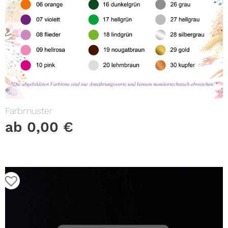
Farbmuster
ab
0,00
€