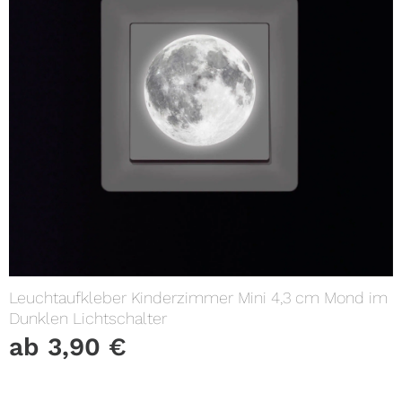
Leuchtaufkleber Kinderzimmer Mini 4,3 cm Mond im
Dunklen Lichtschalter
ab
3,90
€