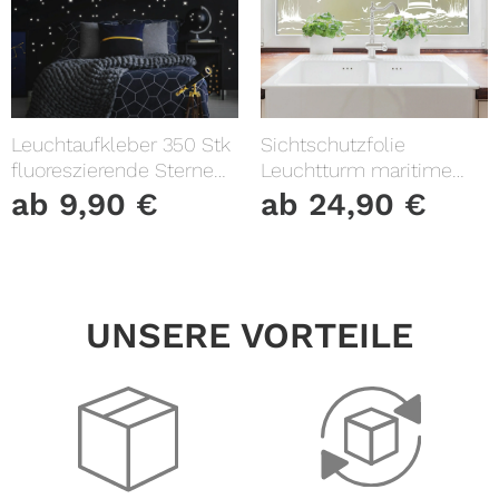
Leuchtaufkleber 350 Stk
Sichtschutzfolie
fluoreszierende Sterne
Leuchtturm maritime
und Punkte leuchten im
Fensterfolie Fensterdeko
ab
9,90
€
ab
24,90
€
Dunklen Kinderzimmer
Milchglasfolie
Sternenhimmel
UNSERE VORTEILE