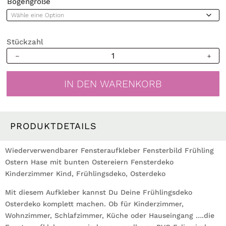
Bogengröße
Stückzahl
Fensterbild
Frühling
Ostern
IN DEN WARENKORB
Hase
bunte
Ostereier
Wiederverwendbare
PRODUKTDETAILS
Fensterdeko
Kinderzimmer
Wiederverwendbarer Fensteraufkleber Fensterbild Frühling
Kind
Ostern Hase mit bunten Ostereiern Fensterdeko
Frühlingsdeko
Kinderzimmer Kind, Frühlingsdeko, Osterdeko
Osterdeko
Mit diesem Aufkleber kannst Du Deine Frühlingsdeko
Menge
Osterdeko komplett machen. Ob für Kinderzimmer,
Wohnzimmer, Schlafzimmer, Küche oder Hauseingang ….die