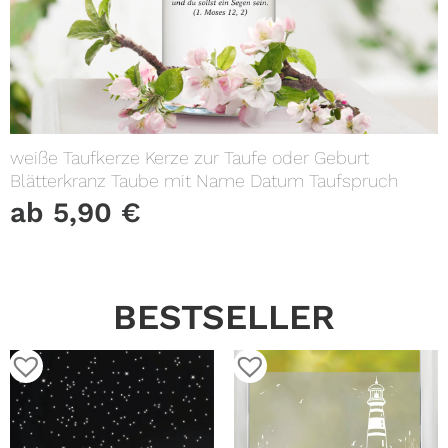
weiße Taufkerze Kerze zur Taufe oder Geburt
Blätterkranz Taube mit Name Datum Taufspruch
ab
5,90
€
BESTSELLER