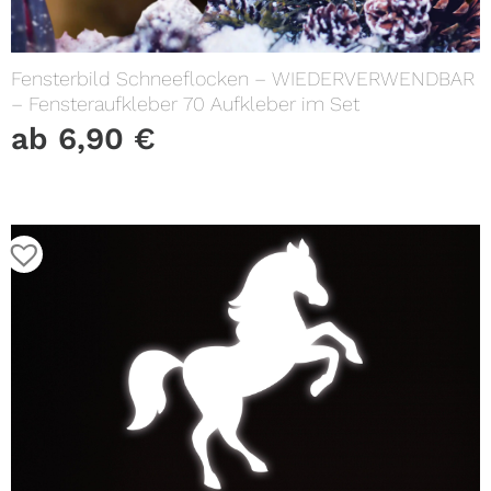
Fensterbild Schneeflocken – WIEDERVERWENDBAR
– Fensteraufkleber 70 Aufkleber im Set
ab
6,90
€