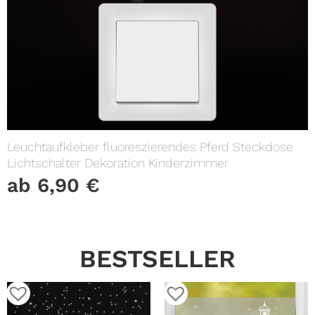
Leuchtaufkleber fluoreszierendes Pferd Steckdose
Lichtschalter Dekoration Kinderzimmer
ab
6,90
€
BESTSELLER