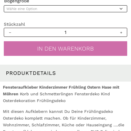
Bogengröße
Stückzahl
Fensterbild
Kinderzimmer
Frühling
IN DEN WARENKORB
Ostern
Hase
Korb
Schmetterlinge
PRODUKTDETAILS
Wiederverwendbare
Fensterdeko
Fensteraufkleber Kinderzimmer Frühling Ostern Hase mit
Kind
Möhren
Korb und Schmetterlingen Fensterdeko Kind
Osterdekoration
Osterdekoration Frühlingsdeko
Frühlingsdeko
Mit diesen Aufklebern kannst Du Deine Frühlingsdeko
Menge
Osterdeko komplett machen. Ob für Kinderzimmer,
Wohnzimmer, Schlafzimmer, Küche oder Hauseingang ….die