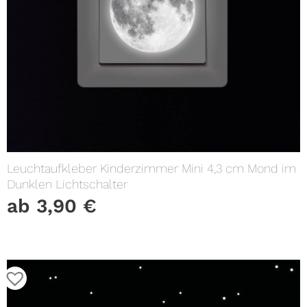
Leuchtaufkleber Kinderzimmer Mini 4,3 cm Mond im
Dunklen Lichtschalter
ab
3,90
€