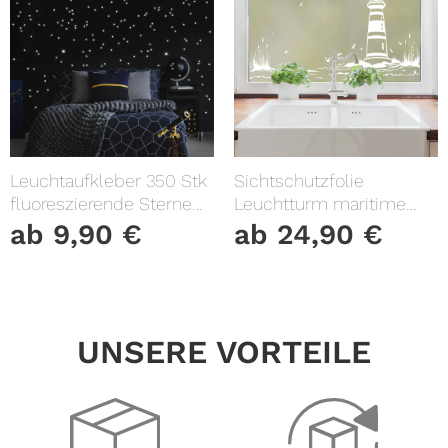
Leuchtaufkleber 350 Stk
Sichtschutzfolie
fluoreszierende Sterne
Leuchtturm maritime
und Punkte leuchten im
Fensterfolie Fensterdeko
ab
9,90
€
ab
24,90
€
Dunklen Kinderzimmer
Milchglasfolie
Sternenhimmel
UNSERE VORTEILE