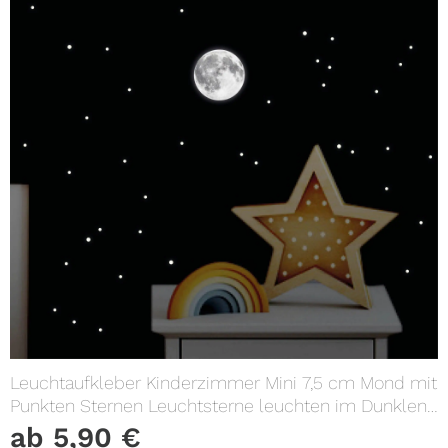
Leuchtaufkleber Kinderzimmer Mini 7,5 cm Mond mit
Punkten Sternen Leuchtsterne leuchten im Dunklen
Lichtschalter
ab
5,90
€