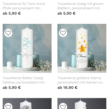
Trauerkerze für Tiere Hund
Trauerkerze Zweig mit grünen
Pfote personalisiert mit
Blättern, personalisiert mit
Namen und Datum Kerze
Namen und Datum
ab
5,90
€
ab
5,90
€
Katze Trauer
Trauerkerze Blätter Zweig
Trauerkerze goldene Sterne,
hellblau personalisiert mit
personalisiert mit Namen und
Namen und Datum
Trauerspruch
ab
5,90
€
ab
19,90
€