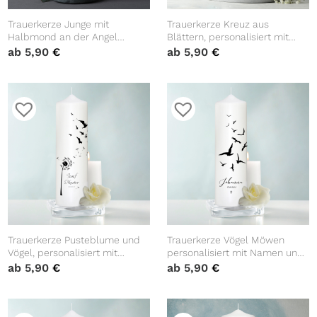
Trauerkerze Junge mit
Trauerkerze Kreuz aus
Halbmond an der Angel
Blättern, personalisiert mit
personalisiert mit Namen und
Namen und Datum,
ab
5,90
€
ab
5,90
€
Datum
Trauerspruch
Trauerkerze Pusteblume und
Trauerkerze Vögel Möwen
Vögel, personalisiert mit
personalisiert mit Namen und
Namen und Datum
Datum Grabkerze Kerze
ab
5,90
€
ab
5,90
€
Sternenkind