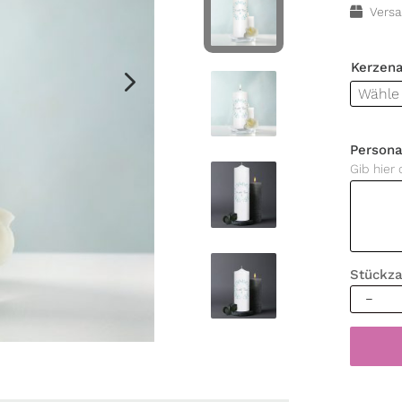
Versa
Kerzen
Persona
Gib hie
Stückza
Trauerk
Blumen
Blätter
mint
hellbla
Trauers