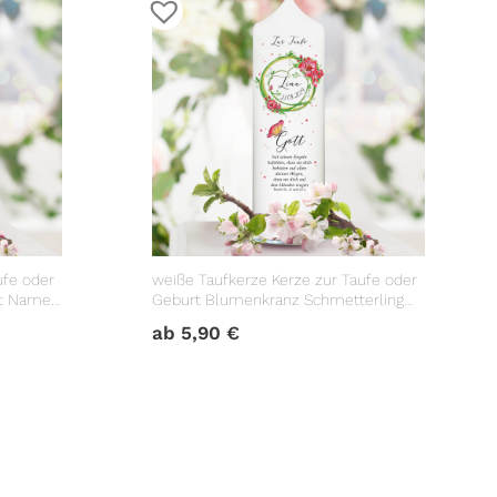
ufe oder
weiße Taufkerze Kerze zur Taufe oder
it Name
Geburt Blumenkranz Schmetterling
Taufspruch mit Wunschname &
ab
5,90
€
Datum