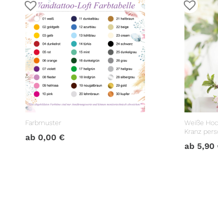
Farbmuster
Weiße Hoc
Kranz perso
ab
0,00
€
Hochzeits
ab
5,90