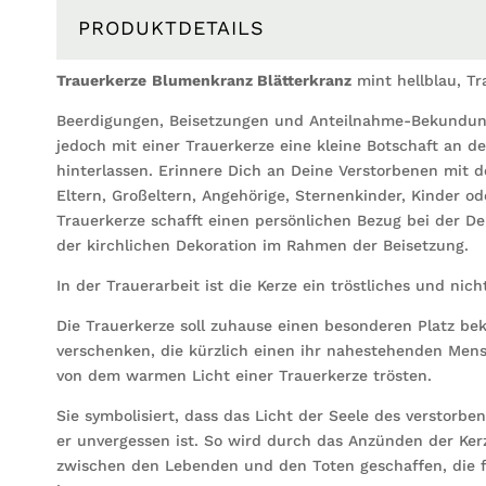
PRODUKTDETAILS
Trauerkerze
Blumenkranz Blätterkranz
mint hellblau, T
Beerdigungen, Beisetzungen und Anteilnahme-Bekundunge
jedoch mit einer Trauerkerze eine kleine Botschaft an 
hinterlassen. Erinnere Dich an Deine Verstorbenen mit 
Eltern, Großeltern, Angehörige, Sternenkinder, Kinder od
Trauerkerze schafft einen persönlichen Bezug bei der D
der kirchlichen Dekoration im Rahmen der Beisetzung.
In der Trauerarbeit ist die Kerze ein tröstliches und n
Die Trauerkerze soll zuhause einen besonderen Platz be
verschenken, die kürzlich einen ihr nahestehenden Mensc
von dem warmen Licht einer Trauerkerze trösten.
Sie symbolisiert, dass das Licht der Seele des verstor
er unvergessen ist. So wird durch das Anzünden der Ke
zwischen den Lebenden und den Toten geschaffen, die f