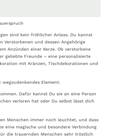
In
stiller
Trauer
rauerspruch
Menge
n sind kein fröhlicher Anlass. Du kannst
den Verstorbenen und dessen Angehörige
dem Anzünden einer Kerze. Ob verstorbene
er geliebte Freunde – eine personalisierte
ekoration mit Kränzen, Tischdekorationen und
icht wegzudenkendes Element.
kommen. Dafür kannst Du sie an eine Person
hen verloren hat oder Du selbst lässt dich
benen Menschen immer noch leuchtet, und dass
rze eine magische und besondere Verbindung
ür die trauernden Menschen sehr tröstlich