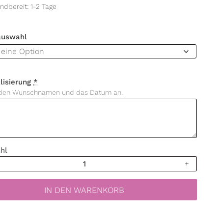
ndbereit: 1-2 Tage
auswahl
lisierung
*
r den Wunschnamen und das Datum an.
hl
erze
kranz
kranz
IN DEN WARENKORB
u
pruch