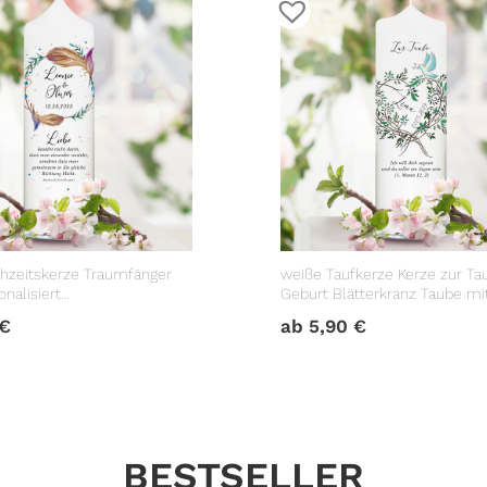
hzeitskerze Traumfänger
weiße Taufkerze Kerze zur Ta
nalisiert
Geburt Blätterkranz Taube m
geschenk
Datum Taufspruch
€
ab
5,90
€
BESTSELLER