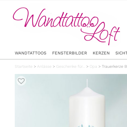
WANDTATTOOS
FENSTERBILDER
KERZEN
SICH
Startseite
>
Anlässe
>
Geschenke für...
>
Opa
>
Trauerkerze B