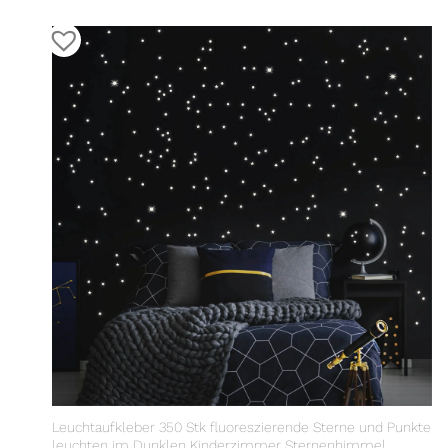
Leuchtaufkleber 350 Stk fluoreszierende Sterne und Punkte
leuchten im Dunklen Kinderzimmer Sternenhimmel