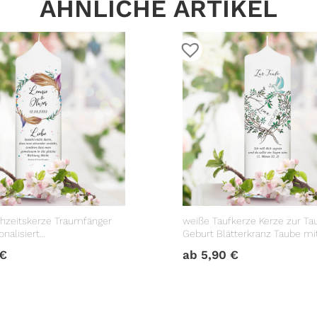
ÄHNLICHE ARTIKEL
hzeitskerze Traumfänger
weiße Taufkerze Kerze zur Ta
nalisiert
Geburt Blätterkranz Taube m
geschenk
Datum Taufspruch
€
ab
5,90
€