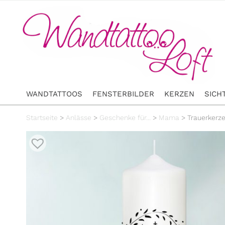
WANDTATTOOS
FENSTERBILDER
KERZEN
SICH
Startseite
>
Anlässe
>
Geschenke für...
>
Mama
>
Trauerkerze