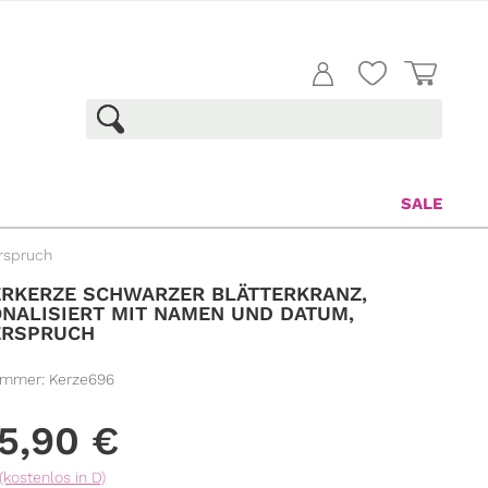
SALE
erspruch
RKERZE SCHWARZER BLÄTTERKRANZ,
NALISIERT MIT NAMEN UND DATUM,
ERSPRUCH
ummer:
Kerze696
5,90
€
(kostenlos in D)