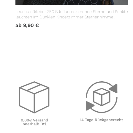
Leuchtaufkleber 350 Stk fluoreszierende Sterne und Punkte
leuchten im Dunklen Kinderzimmer Sternenhimmel
ab
9,90
€
14 Tage Rückgaberecht
0,00€ Versand
innerhalb Dtl.