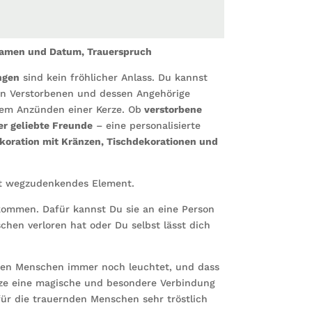
Namen
und
Datum,
 Namen und Datum, Trauerspruch
Trauers
Menge
ngen
sind kein fröhlicher Anlass. Du kannst
den Verstorbenen und dessen Angehörige
dem Anzünden einer Kerze. Ob
verstorbene
er geliebte Freunde
– eine personalisierte
koration mit Kränzen, Tischdekorationen und
icht wegzudenkendes Element.
kommen. Dafür kannst Du sie an eine Person
hen verloren hat oder Du selbst lässt dich
benen Menschen immer noch leuchtet, und dass
rze eine magische und besondere Verbindung
ür die trauernden Menschen sehr tröstlich