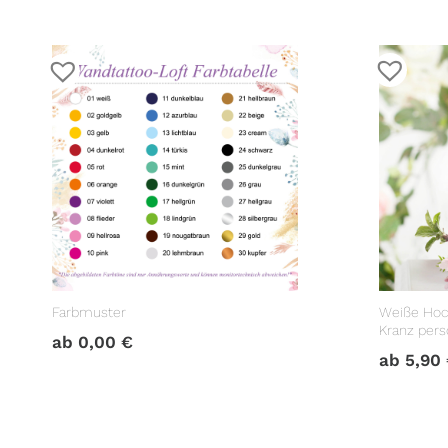
Farbmuster
Weiße Hoc
Kranz perso
ab
0,00
€
Hochzeits
ab
5,90