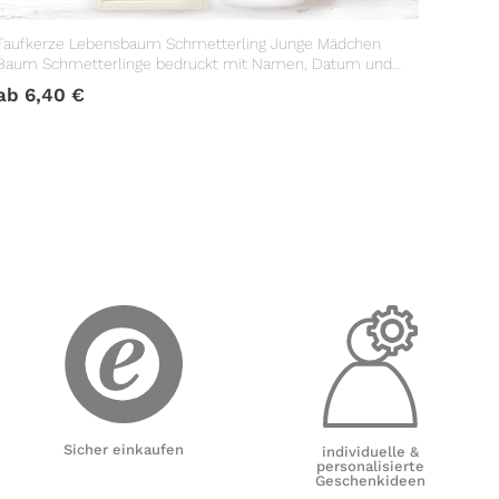
Taufkerze Lebensbaum Schmetterling Junge Mädchen
Baum Schmetterlinge bedruckt mit Namen, Datum und
Taufspruch
ab
6,40
€
Sicher einkaufen
individuelle &
personalisierte
Geschenkideen