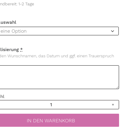
ndbereit: 1-2 Tage
auswahl
lisierung
*
 den Wunschnamen, das Datum und ggf. einen Trauerspruch
hl
erze
zer
kranz,
IN DEN WARENKORB
isiert