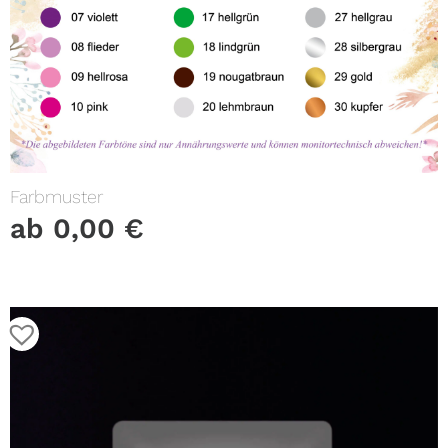
Farbmuster
ab
0,00
€