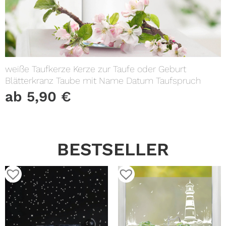
weiße Taufkerze Kerze zur Taufe oder Geburt
Blätterkranz Taube mit Name Datum Taufspruch
ab
5,90
€
BESTSELLER