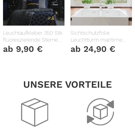
Leuchtaufkleber 350 Stk
Sichtschutzfolie
fluoreszierende Sterne
Leuchtturm maritime
und Punkte leuchten im
Fensterfolie Fensterdeko
ab
9,90
€
ab
24,90
€
Dunklen Kinderzimmer
Milchglasfolie
Sternenhimmel
UNSERE VORTEILE