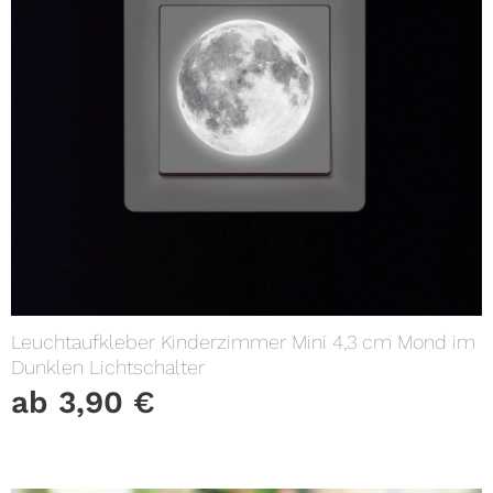
Leuchtaufkleber Kinderzimmer Mini 4,3 cm Mond im
Dunklen Lichtschalter
ab
3,90
€