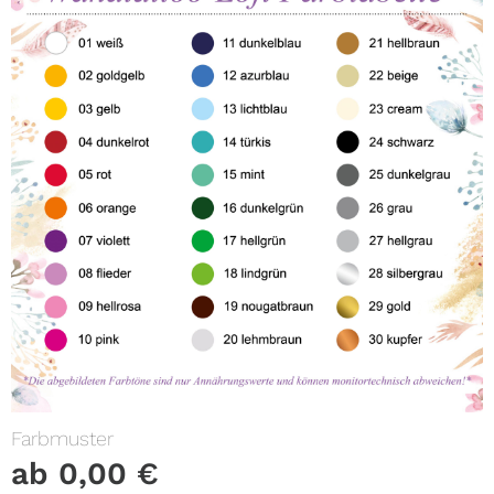
Farbmuster
ab
0,00
€