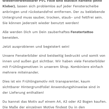
wiederverwendbarer PVC Folie sind statisch haftend (ohne
Menge
Kleber)
, lassen sich problemlos auf jeder Fensterscheibe
anbringen und rückstandsfrei entfernen. Der zu beklebende
Untergrund muss sauber, trocken, staub- und fettfrei sein.
Sie können jederzeit wieder benutzt werden!
Alle werden Dich um Dein zauberhaftes
Fenstertattoo
beneiden.
Jetzt ausprobieren und begeistert sein!
Unsere Fensterbilder sind beidseitig bedruckt und somit von
innen und außen gut sichtbar. Wir haben viele Fensterbilder
mit Frühlingsmotiven in unserem Shop. Kombiniere einfach
mehrere miteinander.
Dies ist ein Frühlingsmotiv mit transparenter, kaum
sichtbarer Hintergrundfolie! Anwendungshinweise sind in
der Lieferung enthalten!
Du kannst das Motiv auf einem A4, A3 oder A2 Bogen kaufen.
Die Maße der einzelnen Motive findest Du in den