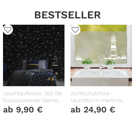
BESTSELLER
Leuchtaufkleber 350 Stk
Sichtschutzfolie
fluoreszierende Sterne
Leuchtturm maritime
und Punkte leuchten im
Fensterfolie Fensterdeko
ab
9,90
€
ab
24,90
€
Dunklen Kinderzimmer
Milchglasfolie
Sternenhimmel