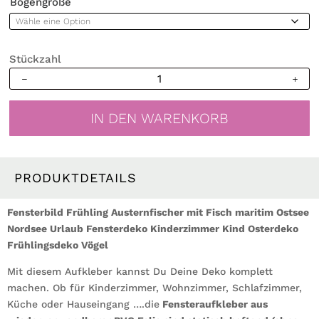
Bogengröße
Stückzahl
Fensterbild
Frühling
Austernfischer
IN DEN WARENKORB
mit
Fisch
maritim
Ostsee
PRODUKTDETAILS
Nordsee
Urlaub
Fensterbild Frühling Austernfischer mit Fisch maritim Ostsee
Fensterdeko
Nordsee Urlaub Fensterdeko Kinderzimmer Kind Osterdeko
Kinderzimmer
Frühlingsdeko Vögel
Kind
Mit diesem Aufkleber kannst Du Deine Deko komplett
Osterdeko
machen. Ob für Kinderzimmer, Wohnzimmer, Schlafzimmer,
Frühlingsdeko
Küche oder Hauseingang ….die
Vögel
Fensteraufkleber aus