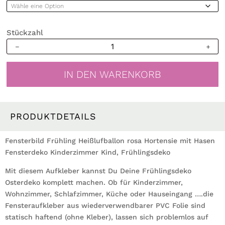
Stückzahl
Fensterbild
Frühling
Heißluftballon
IN DEN WARENKORB
rosa
Hortensie
mit
Hasen
PRODUKTDETAILS
Fensterdeko
Kinderzimmer
Fensterbild Frühling Heißlufballon rosa Hortensie mit Hasen
Kind
Fensterdeko Kinderzimmer Kind, Frühlingsdeko
Frühlingsdeko
Mit diesem Aufkleber kannst Du Deine Frühlingsdeko
Menge
Osterdeko komplett machen. Ob für Kinderzimmer,
Wohnzimmer, Schlafzimmer, Küche oder Hauseingang ….die
Fensteraufkleber aus wiederverwendbarer PVC Folie sind
statisch haftend (ohne Kleber), lassen sich problemlos auf