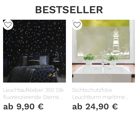
BESTSELLER
Leuchtaufkleber 350 Stk
Sichtschutzfolie
fluoreszierende Sterne
Leuchtturm maritime
und Punkte leuchten im
Fensterfolie Fensterdeko
ab
9,90
€
ab
24,90
€
Dunklen Kinderzimmer
Milchglasfolie
Sternenhimmel