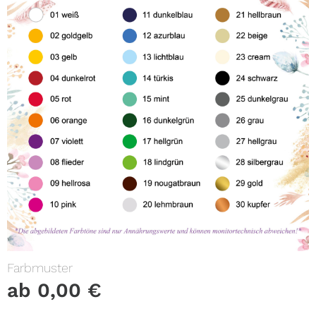
Farbmuster
ab
0,00
€