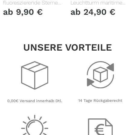
fluoreszierende Sterne
Leuchtturm maritime
und Punkte leuchten im
Fensterfolie Fensterdeko
ab
9,90
€
ab
24,90
€
Dunklen Kinderzimmer
Milchglasfolie
Sternenhimmel
UNSERE VORTEILE
14 Tage Rückgaberecht
0,00€ Versand innerhalb Dtl.