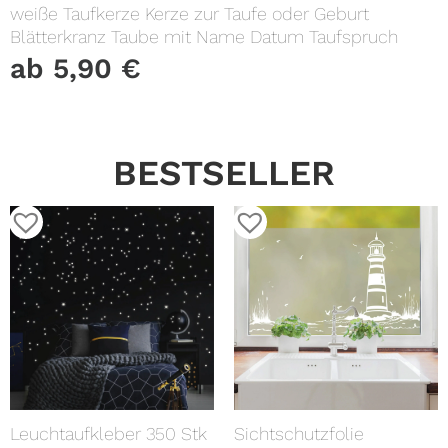
weiße Taufkerze Kerze zur Taufe oder Geburt
Blätterkranz Taube mit Name Datum Taufspruch
ab
5,90
€
BESTSELLER
Leuchtaufkleber 350 Stk
Sichtschutzfolie