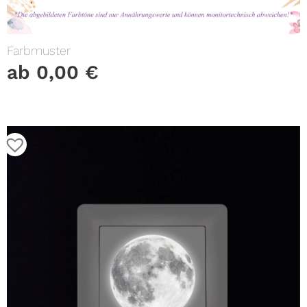
Farbmuster
ab
0,00
€