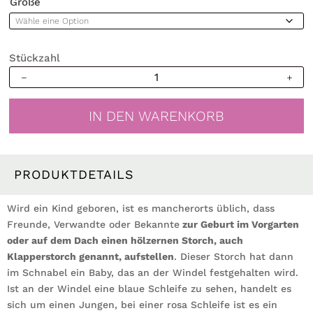
Größe
Stückzahl
Fensterbild
Frühling
Klapperstorch
IN DEN WARENKORB
Storch
Baby
Mädchen
Geburt
PRODUKTDETAILS
Fensterdeko
Kinderzimmer
Wird ein Kind geboren, ist es mancherorts üblich, dass
Kind
Freunde, Verwandte oder Bekannte
zur Geburt im Vorgarten
Osterdeko
oder auf dem Dach einen hölzernen Storch, auch
Frühlingsdeko
Klapperstorch genannt, aufstellen
. Dieser Storch hat dann
Menge
im Schnabel ein Baby, das an der Windel festgehalten wird.
Ist an der Windel eine blaue Schleife zu sehen, handelt es
sich um einen Jungen, bei einer rosa Schleife ist es ein