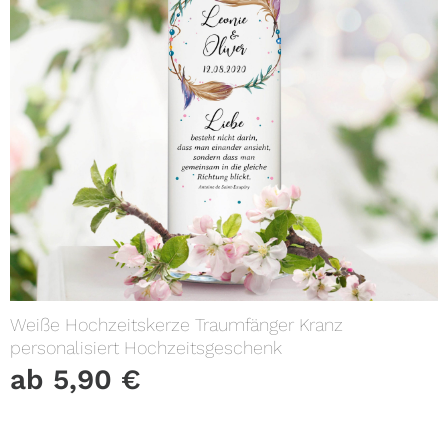
Weiße Hochzeitskerze Traumfänger Kranz
personalisiert Hochzeitsgeschenk
ab
5,90
€