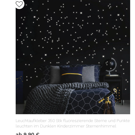
Leuchtaufkleber 350 Stk fluoreszierende Sterne und Punkte
leuchten im Dunklen Kinderzimmer Sternenhimmel
ab
9,90
€