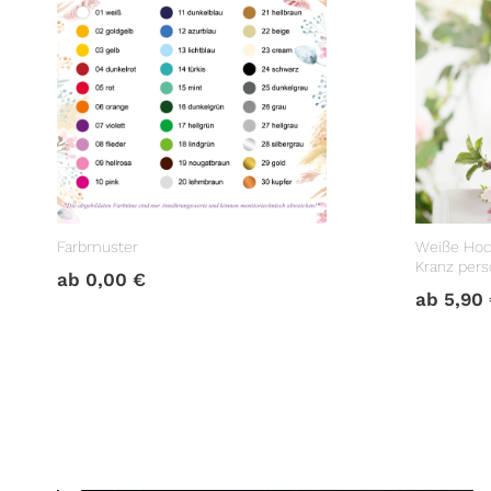
Farbmuster
Weiße Hoc
Kranz perso
ab
0,00
€
Hochzeits
ab
5,90