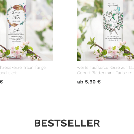
hzeitskerze Traumfänger
weiße Taufkerze Kerze zur Ta
nalisiert
Geburt Blätterkranz Taube m
geschenk
Datum Taufspruch
€
ab
5,90
€
BESTSELLER