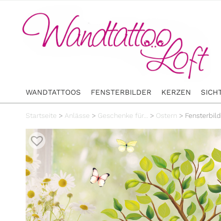
WANDTATTOOS
FENSTERBILDER
KERZEN
SICH
Startseite
>
Anlässe
>
Geschenke für...
>
Ostern
>
Fensterbil