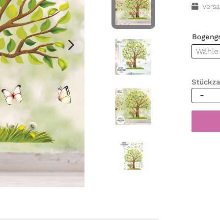
Versa
Bogeng
Stückza
Fenster
Frühlin
Ostern
Baum
Hase
Karotte
Korb
Schmett
Fenste
Kinder
Kind
Menge