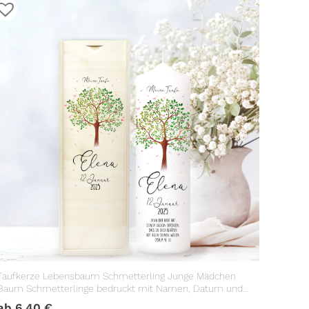
Taufkerze Lebensbaum Schmetterling Junge Mädchen
Baum Schmetterlinge bedruckt mit Namen, Datum und
Taufspruch
ab
6,40
€