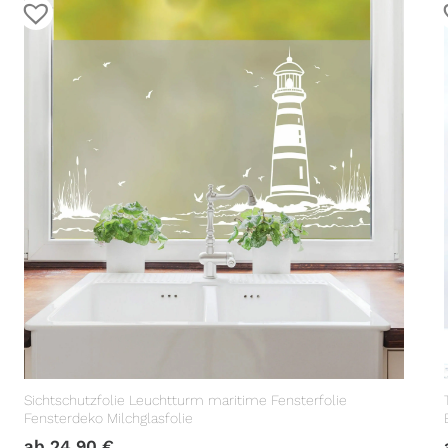
Sichtschutzfolie Leuchtturm maritime Fensterfolie
Fensterdeko Milchglasfolie
ab
24,90
€