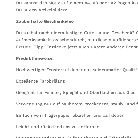
Du kannst das Motiv auf einem A4, A3 oder A2 Bogen kau
Du in den Artikelbildern.
Zauberhafte Geschenkidee
Du suchst nach einem lustigen Gute-Laune-Geschenk? O
Aufmerksamkeit zwischendurch, mit diesem Aufkleberset
Freude. Tipp: Entdecke jetzt auch unsere anderen Fenste
Produkthinweise:
Hochwertiger Fensteraufkleber aus seidenmatter Qualität
Exzellente Farbbrillanz
Geeignet für Fenster, Spiegel und Oberflächen aus Glas
Verwendung nur auf sauberem, trockenem, staub- und f
Einfach vom Trägerpapier abziehen und aufkleben
Leicht und rückstandslos zu entfernen
Wiederverwendbarkeit, Aufbewahrung auf Trägerfolie