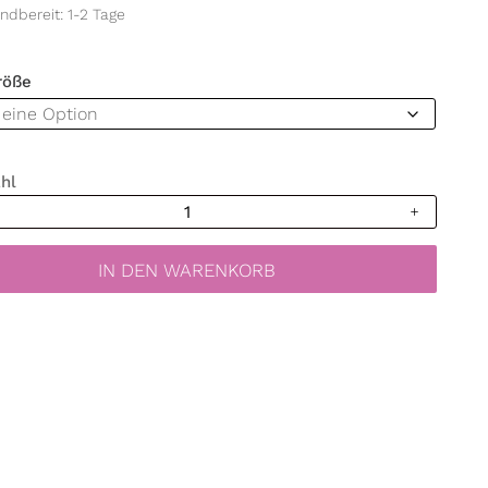
ndbereit: 1-2 Tage
röße
hl
bild
g
IN DEN WARENKORB
n
erlinge
rdeko
zimmer