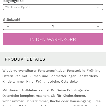
Bogengröße
Stückzahl
Fensterbild
Frühling
Ostern
IN DEN WARENKORB
Reh
mit
Blumen
und
PRODUKTDETAILS
Schmetterlingen
Fensterdeko
Wiederverwendbarer Fensteraufkleber Fensterbild Frühling
Kinderzimmer
Ostern Reh mit Blumen und Schmetterlingen Fensterdeko
Kind,
Kinderzimmer Kind, Frühlingsdeko, Osterdeko
Frühlingsdeko,
Mit diesem Aufkleber kannst Du Deine Frühlingsdeko
Osterdeko
Osterdeko komplett machen. Ob für Kinderzimmer,
Menge
Wohnzimmer, Schlafzimmer, Küche oder Hauseingang ….die