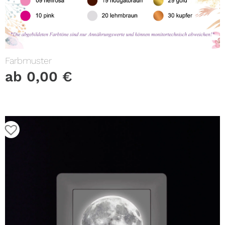
Farbmuster
ab
0,00
€