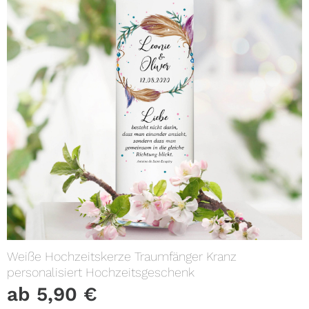
Weiße Hochzeitskerze Traumfänger Kranz
personalisiert Hochzeitsgeschenk
ab
5,90
€