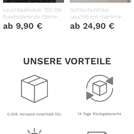
Leuchtaufkleber 350 Stk
Sichtschutzfolie
fluoreszierende Sterne
Leuchtturm maritime
und Punkte leuchten im
Fensterfolie Fensterdeko
ab
9,90
€
ab
24,90
€
Dunklen Kinderzimmer
Milchglasfolie
Sternenhimmel
UNSERE VORTEILE
14 Tage Rückgaberecht
0,00€ Versand innerhalb Dtl.