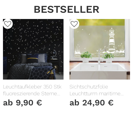
BESTSELLER
Leuchtaufkleber 350 Stk
Sichtschutzfolie
fluoreszierende Sterne
Leuchtturm maritime
und Punkte leuchten im
Fensterfolie Fensterdeko
ab
9,90
€
ab
24,90
€
Dunklen Kinderzimmer
Milchglasfolie
Sternenhimmel