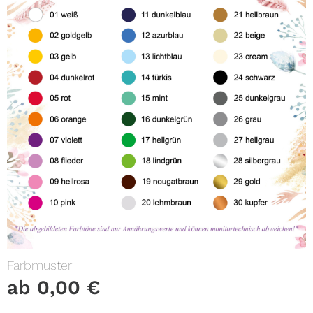
Farbmuster
ab
0,00
€