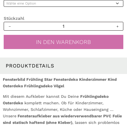
Stückzahl
Fensterbild
Frühling
Star
IN DEN WARENKORB
Fensterdeko
Kinderzimmer
Kind
Osterdeko
PRODUKTDETAILS
Frühlingsdeko
Vögel
Fensterbild Frühling Star Fensterdeko Kinderzimmer Kind
Menge
Osterdeko Frühlingsdeko Vögel
Mit diesem Aufkleber kannst Du Deine
Frühlingsdeko
Osterdeko
komplett machen. Ob für Kinderzimmer,
Wohnzimmer, Schlafzimmer, Küche oder Hauseingang …
Unsere
Fensteraufkleber aus wiederverwendbarer PVC Folie
sind
statisch haftend (ohne Kleber)
, lassen sich problemlos